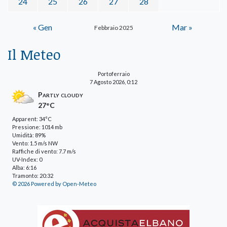
24
25
26
27
28
« Gen
Mar »
Febbraio 2025
Il Meteo
Portoferraio
7 Agosto 2026, 0:12
Partly cloudy
27°C
Apparent: 34°C
Pressione: 1014 mb
Umidità: 89%
Vento: 1.5 m/s NW
Raffiche di vento: 7.7 m/s
UV-Index: 0
Alba: 6:16
Tramonto: 20:32
© 2026 Powered by Open-Meteo