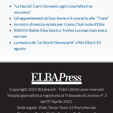
“La fascia? Caro Giovanni, ogni cosa fatta è un
successo”
Gli appuntamenti di Don Kevin e il concerto alle “Trane”
Incontro di mezza estate per i Lions Club Isola d’Elba
XXXVIII Rallye Elba Storico Trofeo Locman Italy entra
nel vivo
La musica de “Le Storie Necessarie” a Rio Elba il 10
agosto
Copyright 2021 ©
Live srl
- Tutti i diritti sono riservati
Testata giornalistica registrata al Tribunale di Livorno n° 3
del 07 Aprile 2021.
Sede legale: Viale Teseo Tesei 12 Portoferraio