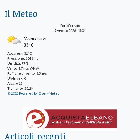
Il Meteo
Portoferraio
9 Agosto 2026, 15:04
Mainly clear
33°C
Apparent: 32°C
Pressione: 1016 mb
Umidità: 77%
Vento: 1.7 m/s WNW
Raffiche di vento: 8.3 m/s
UV-Index: 0
Alba: 6:18
Tramonto: 20:29
© 2026 Powered by Open-Meteo
Articoli recenti