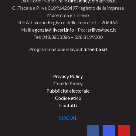
Direttore: Paolo Chillè
direzione@elbapress.it
C. Fiscale e P. Iva 01891420497 registro delle imprese
Maremma e Tirreno
R.E.A. Livorno Registro delle imprese Li- 206464
Mail:
agenzia@livesrl.info
- Pec:
srllive@pec.it
Tel: 348.3803386 – 328.8199000
Programmazione e layout
Infoelba srl
Privacy Policy
Cookie Policy
Pubblicità elettorale
Codice etico
Contatti
SOCIAL