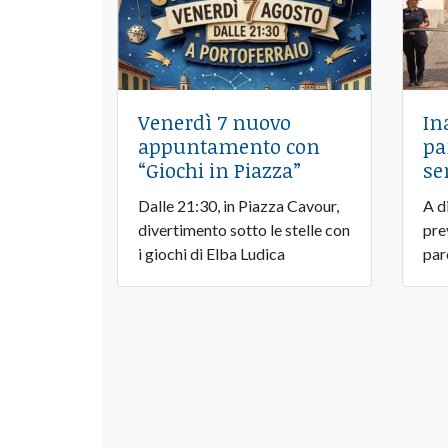
Venerdì 7 nuovo
In
appuntamento con
pa
“Giochi in Piazza”
se
Dalle 21:30, in Piazza Cavour,
A d
divertimento sotto le stelle con
pre
i giochi di Elba Ludica
par