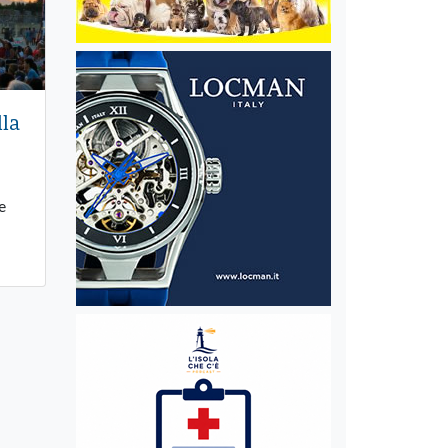
lla
e