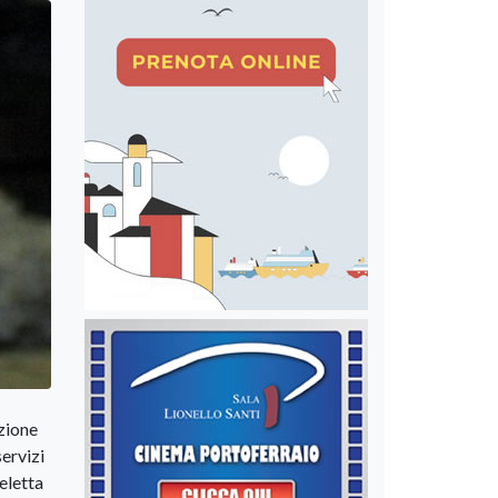
zione
servizi
 eletta