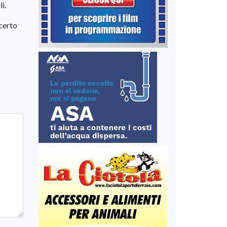
i.
certo