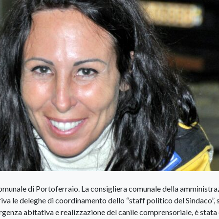
Comunale di Portoferraio. La consigliera comunale della amministra
va le deleghe di coordinamento dello “staff politico del Sindaco”, 
mergenza abitativa e realizzazione del canile comprensoriale, è stata