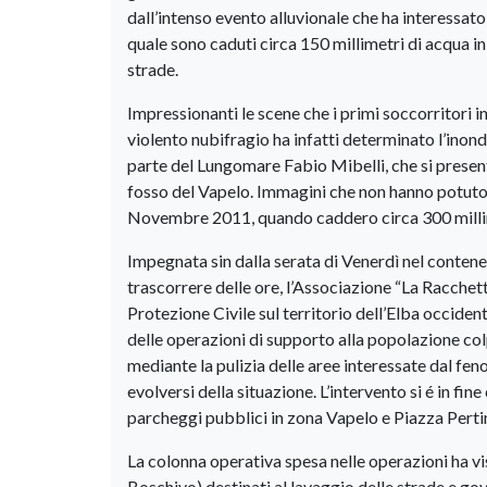
dall’intenso evento alluvionale che ha interessato
quale sono caduti circa 150 millimetri di acqua in
strade.
Impressionanti le scene che i primi soccorritori i
violento nubifragio ha infatti determinato l’inond
parte del Lungomare Fabio Mibelli, che si pres
fosso del Vapelo. Immagini che non hanno potuto n
Novembre 2011, quando caddero circa 300 millime
Impegnata sin dalla serata di Venerdì nel contene
trascorrere delle ore, l’Associazione “La Racchet
Protezione Civile sul territorio dell’Elba occide
delle operazioni di supporto alla popolazione colp
mediante la pulizia delle aree interessate dal fe
evolversi della situazione. L’intervento si é in fi
parcheggi pubblici in zona Vapelo e Piazza Pertin
La colonna operativa spesa nelle operazioni ha vi
Boschivo) destinati al lavaggio delle strade e gov