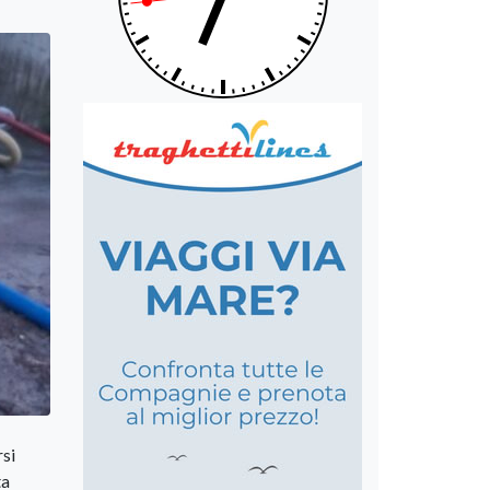
rsi
ta