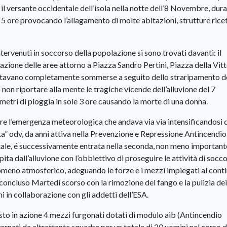
 il versante occidentale dell’isola nella notte dell’8 Novembre, dura
 5 ore provocando l’allagamento di molte abitazioni, strutture ricet
ntervenuti in soccorso della popolazione si sono trovati davanti: il
azione delle aree attorno a Piazza Sandro Pertini, Piazza della Vitt
entavano completamente sommerse a seguito dello straripamento d
on riportare alla mente le tragiche vicende dell’alluvione del 7
tri di pioggia in sole 3 ore causando la morte di una donna.
re l’emergenza meteorologica che andava via via intensificandosi c
ta” odv, da anni attiva nella Prevenzione e Repressione Antincendio 
ntale, é successivamente entrata nella seconda, non meno important
ita dall’alluvione con l’obbiettivo di proseguire le attività di socc
nomeno atmosferico, adeguando le forze e i mezzi impiegati al cont
ne concluso Martedì scorso con la rimozione del fango e la pulizia dei
i in collaborazione con gli addetti dell’ESA.
sto in azione 4 mezzi furgonati dotati di modulo aib (Antincendio
ernati da altrettante squadre per un totale di 20 uomini nel corso d