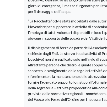
giorni di emergenza, 1 mezzo furgonato per il tr
per il drenaggio dell’acqua.
“La Racchetta” odv é stata mobilitata dalle autori
Novembre per supportare le attività di contenime
l’impiego di tutti i volontari disponibili in loco 
piovane in supporto delle squadre dei Vigili del f
Il dispiegamento di forze da parte dell’Associaz
richieste dagli Enti. Lo sforzo in tali attività di P
boschivo) non si é esplicato solo nell’invio di sq
altrettante persone che dietro le quinte sopperiv
scoperto lo svolgimento delle regolari attività de
rifornimento e la manutenzione delle attrezzatur
fornire l’adeguato supporto logistico all’ottimal
della segreteria – attività propedeutica alla corr
previsto dalle normative regionali – nonché comun
del Fuoco e le Forze dell’Ordine per i necessari 