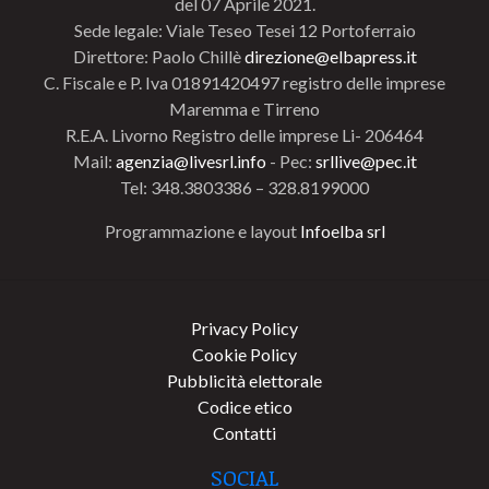
del 07 Aprile 2021.
Sede legale: Viale Teseo Tesei 12 Portoferraio
Direttore: Paolo Chillè
direzione@elbapress.it
C. Fiscale e P. Iva 01891420497 registro delle imprese
Maremma e Tirreno
R.E.A. Livorno Registro delle imprese Li- 206464
Mail:
agenzia@livesrl.info
- Pec:
srllive@pec.it
Tel: 348.3803386 – 328.8199000
Programmazione e layout
Infoelba srl
Privacy Policy
Cookie Policy
Pubblicità elettorale
Codice etico
Contatti
SOCIAL