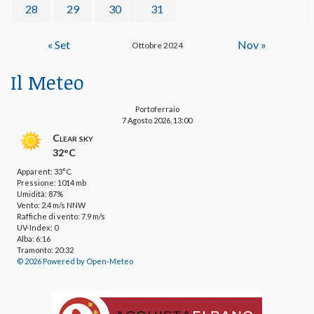
28
29
30
31
« Set
Nov »
Ottobre 2024
Il Meteo
Portoferraio
7 Agosto 2026, 13:00
Clear sky
32°C
Apparent: 33°C
Pressione: 1014 mb
Umidità: 87%
Vento: 2.4 m/s NNW
Raffiche di vento: 7.9 m/s
UV-Index: 0
Alba: 6:16
Tramonto: 20:32
© 2026 Powered by Open-Meteo