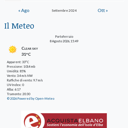
« Ago
Ott »
Settembre 2024
Il Meteo
Portoferraio
8 Agosto 2026, 15:49
Clear sky
31°C
Apparent: 33°C
Pressione: 1014 mb
Umidità: 85%
Vento: 3.4 m/s NW
Raffiche di vento: 9.7 m/s
UV-Index: 0
Alba: 6:17
Tramonto: 20:30
© 2026 Powered by Open-Meteo