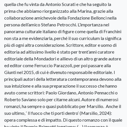
quella che fu vinta da Antonio Scurati e che ha seguito la
prima che abbiamo riorganizzato alla Marina, grazie alla
collaborazione amichevole della Fondazione Bellonci nella
persona dell’amico Stefano Petrocchi. L’importanza nel
panorama culturale italiano di figure come quella di Franchini
non sta a me evidenziarla, perché il suo curriculum la significa
più di ogni altra considerazione. Scrittore, editor e uomo di
editoria ad altissimo livello è stato per trent’anni curatore
editoriale della Mondadori e allievo di un altro grande autore
ed editor come Ferruccio Parazzoli, per poi passare alla
Giunti nel 2015, di cui è divenuto responsabile editoriale. I
principali autori della letteratura contemporanea devono alla
sua intuizione e alla sua preparazione il successo che hanno
avuto come scrittori: Paolo Giordano, Antonio Pennacchi o
Roberto Saviano solo per citarne alcuni. Autore di numerosi
romanzi, ha sempre o quasi pubblicato per Marsilio. Anche il
suo ultimo, ‘ Il fuoco che ti porti dentro‘ (Marsilio, 2024):
opera complessa e di impatto. Di questo romanzo con il quale
ha vinto il Premio Brignetti leggiamo: (…) Il romanzo è