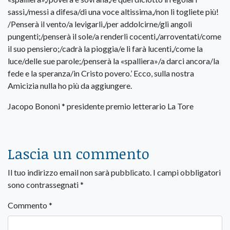
sassi,/messi a difesa/di una voce altissima,/non li togliete più!
/Penserà il vento/a levigarli,/per addolcirne/gli angoli
pungenti;/penserà il sole/a renderli cocenti,/arroventati/come
il suo pensiero;/cadrà la pioggia/e li farà lucenti,/come la
luce/delle sue parole;/penserà la «spalliera»/a darci ancora/la
fede e la speranza/in Cristo povero.’ Ecco, sulla nostra
Amicizia nulla ho più da aggiungere.
Jacopo Bononi * presidente premio letterario La Tore
Lascia un commento
Il tuo indirizzo email non sarà pubblicato.
I campi obbligatori
sono contrassegnati
*
Commento
*