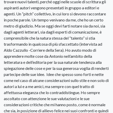
trovare nuovi talenti, perché oggi nelle scuole di scrittura gli
aspiranti autori vengono presentati in gruppo a editori e
agenti. Un “pitch” collettivo, in cui loro si devono raccontare
in poche parole. Un tempo venivano da me, che ho un certo
metro di giudizio. Ma se oggi devi farti notare sia da noi, sia
dagli agenti letterari, sia dagli esperti di comunicazione, è
comprensibile che la natura stessa del “talento” si stia
trasformando in qualcosa di più sfaccettato (intervista ad
Aldo Cazzullo -Corriere della Sera). Ho avuto modo di
apprendere molte cose da Antonio nell’ambito della
letteratura e dell’editoria per la sua naturale tendenza alla
spiegazione delle cose e per la sua generosa voglia di renderti
partecipe delle sue idee. Idee che spesso sono forti e nette
come nel caso di alcune considerazioni sullo stile e non solo di
autori a lui e a me amici, ma sempre con quel tratto di
affettuosa eleganza che lo contraddistingue. Ho sempre
ascoltato con attenzione le sue valutazioni e le sue
considerazioni critiche che mi hanno posto, come è normale
che sia, in posizione di allievo felice nei suoi confronti e quindi