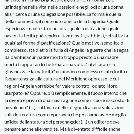
un’indagine nella vita, nelle passioni e negli odi di una donna,
alla ricerca di una spiegazione possibile. La forma è quella
della commedia, il contenuto quello della tragedia. Quale
esperienza manifesta o occulta, quale frustrazione, quale
nascosta ferita può renderci tanto ostili, rabbiosi, refrattari a
qualsiasi forma di pacificazione? Quale motivo, semplice o
complesso, sta dietro la furia di Angela: la guerra che la segna
da bambina? un padre morto troppo presto o una madre
morta troppo tardi che le ha, a sua volta, ‘infelicitato’ la
giovinezza e la maturità? un atavico complesso d’inferiorità o
l’appartenenza alla cultura del Meridione oppresso le cui
ragioni Angela vorrebbe far valere contro l’odiato Nord
usurpatore? Oppure, più semplicemente, il fuoco interno che
la divora è privo di qualsiasi ragione come il cuore nascosto di
un vulcano? (…) Tuttavia è nelle pieghe di alcune valutazioni
sulla letteratura contemporanea che possiamo avere meglio
un’idea della statura del personaggio: (…) un editore deve
pensare anche alle vendite. Ma è diventato difficile anche