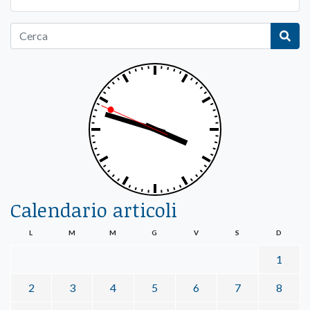
Calendario articoli
L
M
M
G
V
S
D
1
2
3
4
5
6
7
8