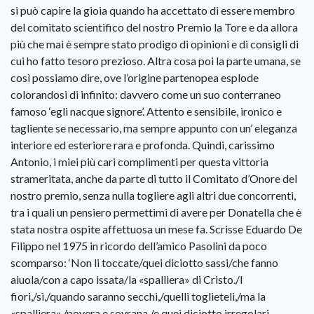
si può capire la gioia quando ha accettato di essere membro
del comitato scientifico del nostro Premio la Tore e da allora
più che mai è sempre stato prodigo di opinioni e di consigli di
cui ho fatto tesoro prezioso. Altra cosa poi la parte umana, se
così possiamo dire, ove l’origine partenopea esplode
colorandosi di infinito: davvero come un suo conterraneo
famoso ‘egli nacque signore’. Attento e sensibile, ironico e
tagliente se necessario, ma sempre appunto con un’ eleganza
interiore ed esteriore rara e profonda. Quindi, carissimo
Antonio, i miei più cari complimenti per questa vittoria
strameritata, anche da parte di tutto il Comitato d’Onore del
nostro premio, senza nulla togliere agli altri due concorrenti,
tra i quali un pensiero permettimi di avere per Donatella che è
stata nostra ospite affettuosa un mese fa. Scrisse Eduardo De
Filippo nel 1975 in ricordo dell’amico Pasolini da poco
scomparso: ‘Non li toccate/quei diciotto sassi/che fanno
aiuola/con a capo issata/la «spalliera» di Cristo./I
fiori,/sì,/quando saranno secchi,/quelli toglieteli,/ma la
«spalliera»,/povera e sovrana,/e quei diciotto irregolari