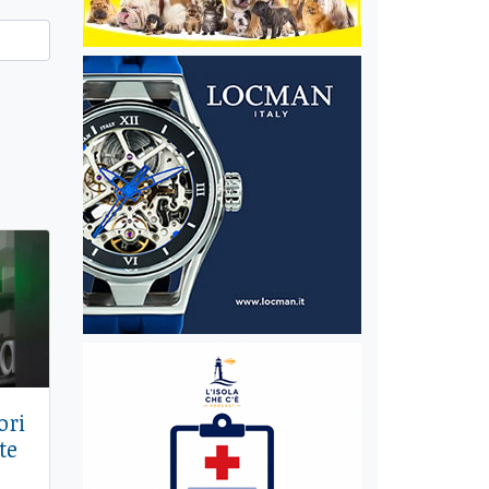
ori
te