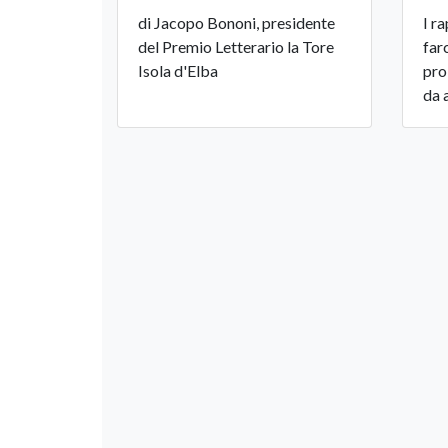
di Jacopo Bononi, presidente
I r
del Premio Letterario la Tore
far
Isola d'Elba
pro
da 