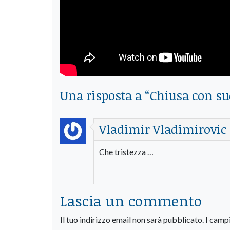
Una risposta a “
Chiusa con suc
Vladimir Vladimirovic
Che tristezza …
Lascia un commento
Il tuo indirizzo email non sarà pubblicato.
I camp