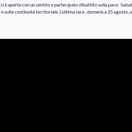
a si è aperta con un sentito e partecipato dibattito sulla pace. Saba
e sulla continuità territoriale. L’ultima sera , domenica 25 agosto, 