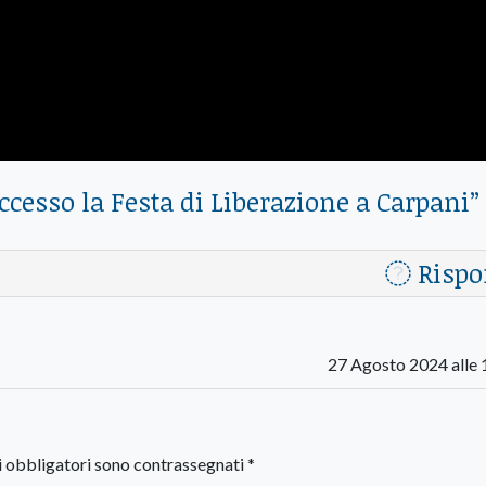
cesso la Festa di Liberazione a Carpani
”
Rispo
27 Agosto 2024 alle 
i obbligatori sono contrassegnati
*