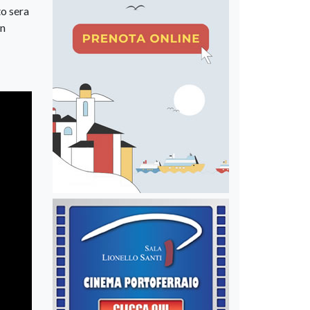
to sera
un