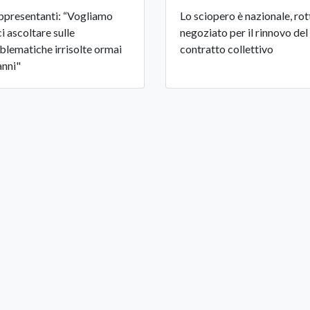
appresentanti: “Vogliamo
Lo sciopero è nazionale, rott
ci ascoltare sulle
negoziato per il rinnovo del
blematiche irrisolte ormai
contratto collettivo
anni"