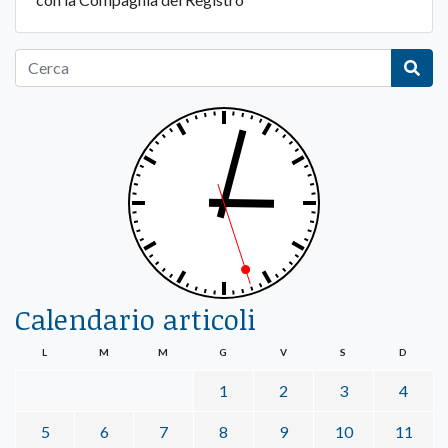
Calendario articoli
L
M
M
G
V
S
D
1
2
3
4
5
6
7
8
9
10
11