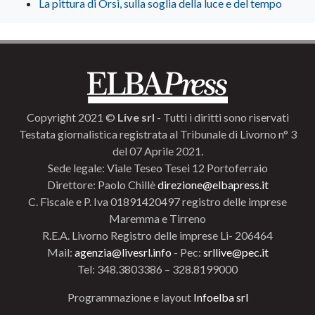
La pittura di Orsi, sulla soglia della luce e del tempo
Copyright 2021 ©
Live srl
- Tutti i diritti sono riservati
Testata giornalistica registrata al Tribunale di Livorno n° 3
del 07 Aprile 2021.
Sede legale: Viale Teseo Tesei 12 Portoferraio
Direttore: Paolo Chillè
direzione@elbapress.it
C. Fiscale e P. Iva 01891420497 registro delle imprese
Maremma e Tirreno
R.E.A. Livorno Registro delle imprese Li- 206464
Mail:
agenzia@livesrl.info
- Pec:
srllive@pec.it
Tel: 348.3803386 – 328.8199000
Programmazione e layout
Infoelba srl