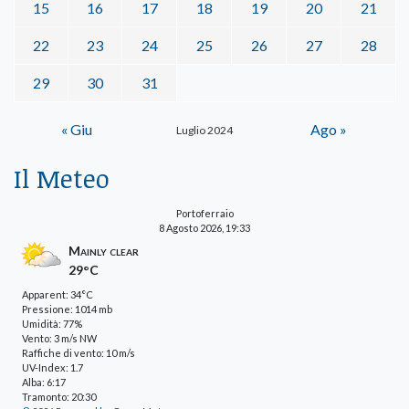
15
16
17
18
19
20
21
22
23
24
25
26
27
28
29
30
31
« Giu
Ago »
Luglio 2024
Il Meteo
Portoferraio
8 Agosto 2026, 19:33
Mainly clear
29°C
Apparent: 34°C
Pressione: 1014 mb
Umidità: 77%
Vento: 3 m/s NW
Raffiche di vento: 10 m/s
UV-Index: 1.7
Alba: 6:17
Tramonto: 20:30