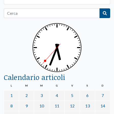
Calendario articoli
L
M
M
G
V
S
D
1
2
3
4
5
6
7
8
9
10
11
12
13
14