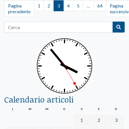
Pagina
1
2
3
4
5
…
64
Pagina
precedente
successiv
Calendario articoli
L
M
M
G
V
S
D
1
2
3