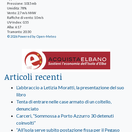
Pressione: 1015 mb
Umidità: 78%
Vento: 2.7 m/s NNW
Raffiche di vento: 10 m/s
UV-Index: 0.55
Alba: 6:17
Tramonto: 20:30
© 2026 Powered by Open-Meteo
Articoli recenti
L’abbraccio a Letizia Moratti, la presentazione del suo
libro
Tenta di entrare nelle case armato di un coltello,
denunciato
Carceri, “Sommossa a Porto Azzurro 30 detenuti
coinvolti”
“All’isola serve subito postazione fissa per il Pegaso