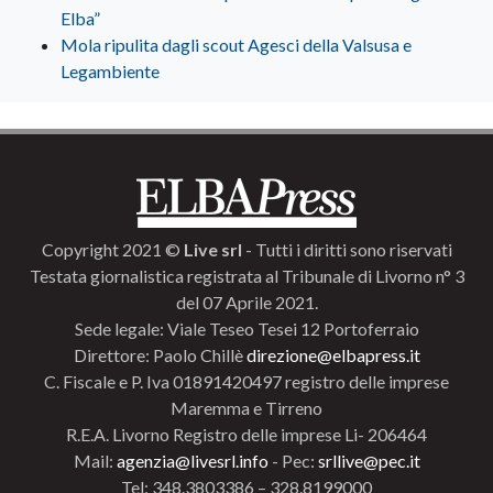
Elba”
Mola ripulita dagli scout Agesci della Valsusa e
Legambiente
Copyright 2021 ©
Live srl
- Tutti i diritti sono riservati
Testata giornalistica registrata al Tribunale di Livorno n° 3
del 07 Aprile 2021.
Sede legale: Viale Teseo Tesei 12 Portoferraio
Direttore: Paolo Chillè
direzione@elbapress.it
C. Fiscale e P. Iva 01891420497 registro delle imprese
Maremma e Tirreno
R.E.A. Livorno Registro delle imprese Li- 206464
Mail:
agenzia@livesrl.info
- Pec:
srllive@pec.it
Tel: 348.3803386 – 328.8199000