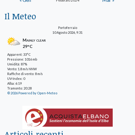
Febbraio 2024
Il Meteo
Portoferraio
10 Agosto 2026, 9:31
Mainly clear
29°C
Apparent: 33°C
Pressione: 1016 mb
Umidità: 87%
Vento: 1.8 m/s NNW
Raffiche di vento: 8 m/s
UV-Index: 0
Alba: 6:19
Tramonto: 20:28
© 2026 Powered by Open-Meteo
Articoli recenti