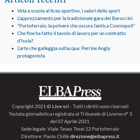
Vela a scuola al liceo sportivo, i valori dello sport
L’apprezzamento per la tradizionale gara dei Baroccini
“Portoferraio, la polvere che oscura l’antica Cosmopoli”
Che fine ha fatto il tavolo di lavoro per un contratto
d’Isola?
L’arte che galleggia sull’acqua: Perrine Angly
protagonista
Copyright 2021 ©
Live srl
- Tutti i diritti sono riservati
Testata giornalistica registrata al Tribunale di Livorno n° 3
del 07 Aprile 2021.
Sede legale: Viale Teseo Tesei 12 Portoferraio
Direttore: Paolo Chillè
direzione@elbapress.it