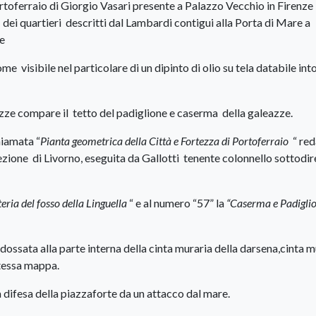
ortoferraio di Giorgio Vasari presente a Palazzo Vecchio in Firenze 
 dei quartieri descritti dal Lambardi contigui alla Porta di Mare a
ze
e visibile nel particolare di un dipinto di olio su tela databile int
eazze compare il tetto del padiglione e caserma della galeazze.
hiamata “
Pianta geometrica della
Città e Fortezza di Portoferraio
“ red
rezione di Livorno, eseguita da Gallotti tenente colonnello sottodi
eria del fosso della Linguella
“ e al numero “57” la
“Caserma e Padigli
dossata alla parte interna della cinta muraria della darsena,cinta 
stessa mappa.
la difesa della piazzaforte da un attacco dal mare.