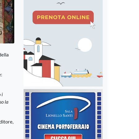
della
e:
 i
so la
ditore,