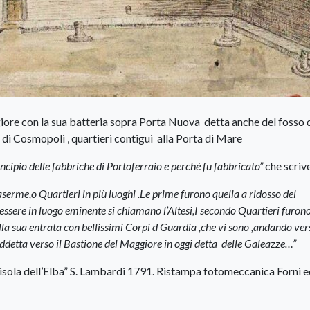
iore con la sua batteria sopra Porta Nuova detta anche del fosso 
e di Cosmopoli , quartieri contigui alla Porta di Mare
ncipio delle fabbriche di Portoferraio e perché fu fabbricato”
che scriv
aserme,o Quartieri in più luoghi .Le prime furono quella a ridosso del
essere in luogo eminente si chiamano l’Altesi,I secondo Quartieri furono
della sua entrata con bellissimi Corpi d Guardia ,che vi sono ,andando ver
suddetta verso il Bastione del Maggiore in oggi detta delle Galeazze…”
isola dell’Elba” S. Lambardi 1791. Ristampa fotomeccanica Forni e