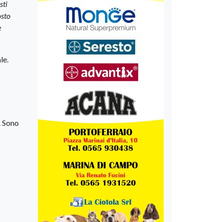
sti
osto
e
le.
. Sono