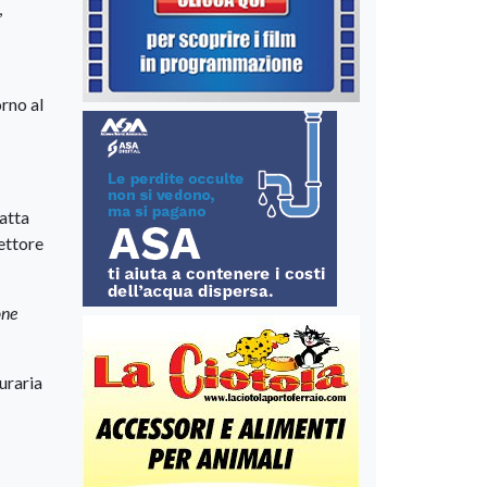
,
orno al
atta
rettore
one
muraria