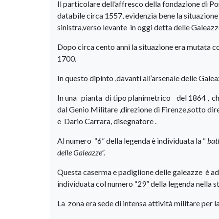
Il particolare dell’affresco della fondazione di P
databile circa 1557, evidenzia bene la situazione
sinistra,verso levante in oggi detta delle Galeaz
Dopo circa cento anni la situazione era mutata com
1700.
In questo dipinto ,davanti all’arsenale delle Gal
In una pianta di tipo planimetrico del 1864 , c
dal Genio Militare ,direzione di Firenze,sotto di
e Dario Carrara, disegnatore .
Al numero “6” della legenda è individuata la “
batt
delle Galeazze”.
Questa caserma e padiglione delle galeazze
è ad
individuata col numero “29” della legenda nella 
La zona era sede di intensa attività militare per 