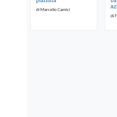
pianista
ba
Az
di Marcello Camici
di 