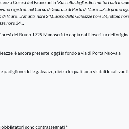
incenzo Coresi del Bruno nella
“Raccolta degl’ordini militari dati in que
trovano registrati nel Corpo di Guardia di Porta di Mare…..A dì primo ag
a di Mare …Amanti hore 24,Casino della Galeazze hore 24,Tettoia hor
azze hore 24…
resi del Bruno 1729.Manoscritto copia dattiloscritta dell’origina
aleazze è ancora presente oggi in fondo a via di Porta Nuova a
e padiglione delle galeaaze, dietro le quali sono visibili locali vuoti
i obbligatori sono contrassegnati
*