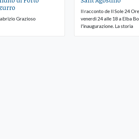
ndito di Porto
Sant’Agostino
zurro
Il racconto de Il Sole 24 Ore
Fabrizio Grazioso
venerdì 24 alle 18 a Elba B
l'inaugurazione. La storia