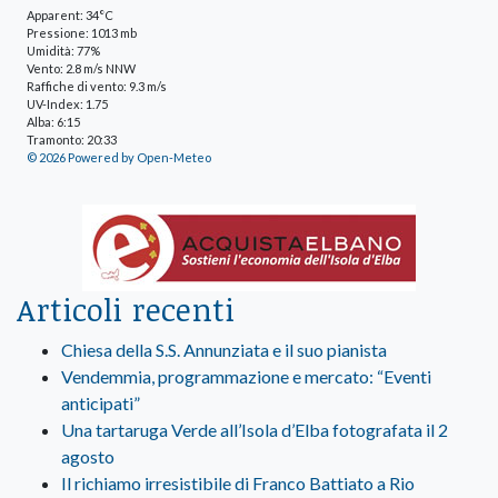
Apparent: 34°C
Pressione: 1013 mb
Umidità: 77%
Vento: 2.8 m/s NNW
Raffiche di vento: 9.3 m/s
UV-Index: 1.75
Alba: 6:15
Tramonto: 20:33
© 2026 Powered by Open-Meteo
Articoli recenti
Chiesa della S.S. Annunziata e il suo pianista
Vendemmia, programmazione e mercato: “Eventi
anticipati”
Una tartaruga Verde all’Isola d’Elba fotografata il 2
agosto
Il richiamo irresistibile di Franco Battiato a Rio