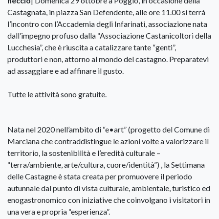
neccio
| Domenica 29 ottobre a Poggio, in occasione della
Castagnata, in piazza San Defendente, alle ore 11.00 si terrà
l’incontro con l’Accademia degli Infarinati, associazione nata
dall’impegno profuso dalla “Associazione Castanicoltori della
Lucchesia”, che è riuscita a catalizzare tante “genti”,
produttori e non, attorno al mondo del castagno. Preparatevi
ad assaggiare e ad affinare il gusto.
Tutte le attività sono gratuite.
Nata nel 2020 nell’ambito di “e•art” (progetto del Comune di
Marciana che contraddistingue le azioni volte a valorizzare il
territorio, la sostenibilità e l’eredità culturale –
“terra/ambiente, arte/cultura, cuore/identità”) , la Settimana
delle Castagne è stata creata per promuovere il periodo
autunnale dal punto di vista culturale, ambientale, turistico ed
enogastronomico con iniziative che coinvolgano i visitatori in
una vera e propria “esperienza”.