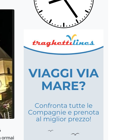
6
a ormai