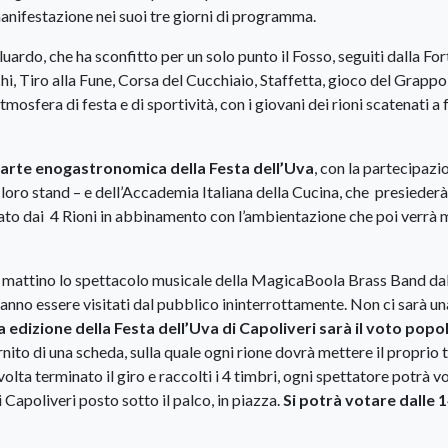
nifestazione nei suoi tre giorni di programma.
luardo, che ha sconfitto per un solo punto il Fosso, seguiti dalla Fo
cchi, Tiro alla Fune, Corsa del Cucchiaio, Staffetta, gioco del Grappol
tmosfera di festa e di sportività, con i giovani dei rioni scatenati a f
parte enogastronomica della Festa dell’Uva
, con la partecipazi
i loro stand – e dell’Accademia Italiana della Cucina, che presiederà
tato dai 4 Rioni in abbinamento con l’ambientazione che poi verrà
al mattino lo spettacolo musicale della MagicaBoola Brass Band da
tranno essere visitati dal pubblico ininterrottamente. Non ci sarà un
a edizione della Festa dell’Uva di Capoliveri sarà il voto popo
rnito di una scheda, sulla quale ogni rione dovrà mettere il proprio
volta terminato il giro e raccolti i 4 timbri, ogni spettatore potrà v
Capoliveri posto sotto il palco, in piazza.
Si potrà votare dalle 1