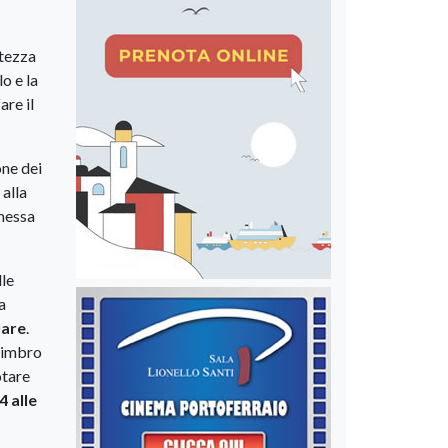
rtezza
o e la
are il
one dei
 alla
 messa
lle
a
lare
.
 timbro
otare
4 alle