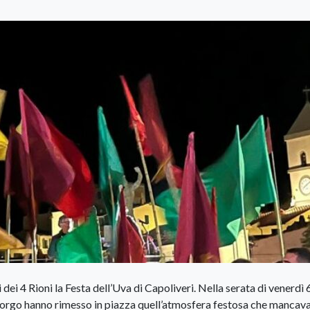
 dei 4 Rioni la Festa dell’Uva di Capoliveri. Nella serata di venerdì 
Borgo hanno rimesso in piazza quell’atmosfera festosa che mancav