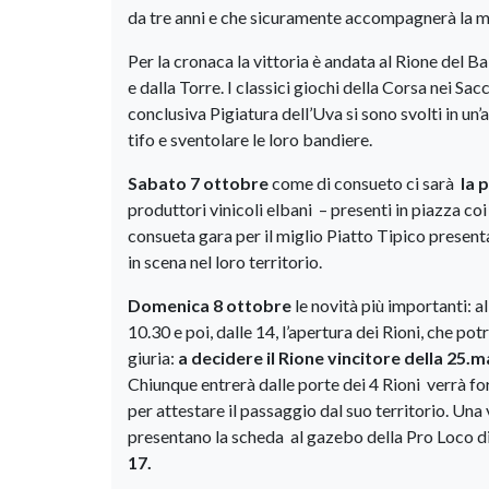
da tre anni e che sicuramente accompagnerà la ma
Per la cronaca la vittoria è andata al Rione del Ba
e dalla Torre. I classici giochi della Corsa nei Sa
conclusiva Pigiatura dell’Uva si sono svolti in un’a
tifo e sventolare le loro bandiere.
Sabato 7 ottobre
come di consueto ci sarà
la 
produttori vinicoli elbani – presenti in piazza co
consueta gara per il miglio Piatto Tipico presen
in scena nel loro territorio.
Domenica 8 ottobre
le novità più importanti: 
10.30 e poi, dalle 14, l’apertura dei Rioni, che po
giuria:
a decidere il Rione vincitore della 25.m
Chiunque entrerà dalle porte dei 4 Rioni verrà fo
per attestare il passaggio dal suo territorio. Una 
presentano la scheda al gazebo della Pro Loco di 
17.