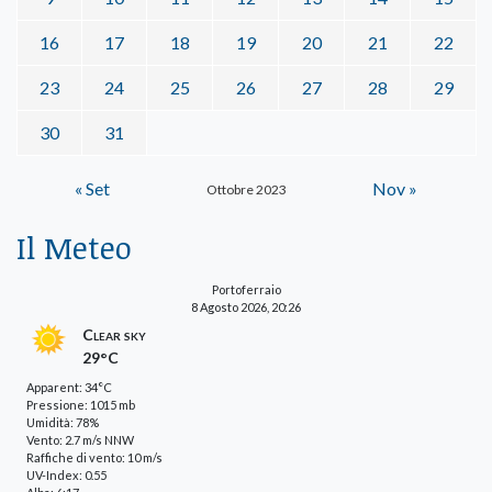
16
17
18
19
20
21
22
23
24
25
26
27
28
29
30
31
« Set
Nov »
Ottobre 2023
Il Meteo
Portoferraio
8 Agosto 2026, 20:26
Clear sky
29°C
Apparent: 34°C
Pressione: 1015 mb
Umidità: 78%
Vento: 2.7 m/s NNW
Raffiche di vento: 10 m/s
UV-Index: 0.55