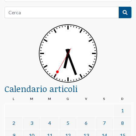
Calendario articoli
L
M
M
G
V
S
D
1
2
3
4
5
6
7
8
9
10
11
12
13
14
15