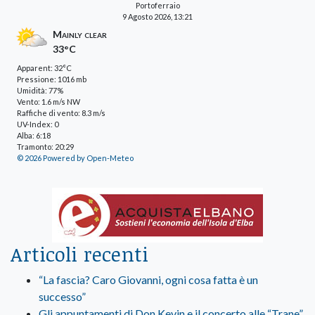
Portoferraio
9 Agosto 2026, 13:21
Mainly clear
33°C
Apparent: 32°C
Pressione: 1016 mb
Umidità: 77%
Vento: 1.6 m/s NW
Raffiche di vento: 8.3 m/s
UV-Index: 0
Alba: 6:18
Tramonto: 20:29
© 2026 Powered by Open-Meteo
Articoli recenti
“La fascia? Caro Giovanni, ogni cosa fatta è un
successo”
Gli appuntamenti di Don Kevin e il concerto alle “Trane”