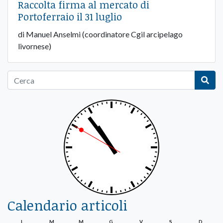
Raccolta firma al mercato di
Portoferraio il 31 luglio
di Manuel Anselmi (coordinatore Cgil arcipelago
livornese)
Calendario articoli
L
M
M
G
V
S
D