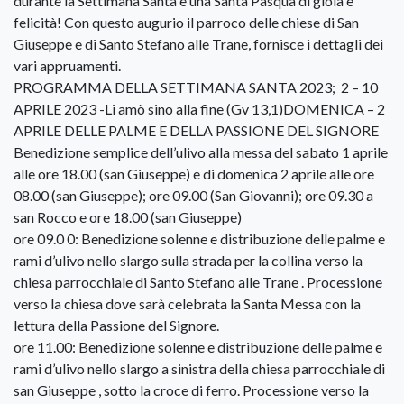
durante la Settimana Santa e una Santa Pasqua di gioia e
felicità! Con questo augurio il parroco delle chiese di San
Giuseppe e di Santo Stefano alle Trane, fornisce i dettagli dei
vari appruamenti.
PROGRAMMA DELLA SETTIMANA SANTA 2023; 2 – 10
APRILE 2023 -Li amò sino alla fine (Gv 13,1)​DOMENICA – 2
APRILE DELLE PALME E DELLA PASSIONE DEL SIGNORE
Benedizione semplice dell’ulivo alla messa del sabato 1 aprile
alle ore 18.00 (san Giuseppe) e di domenica 2 aprile alle ore
08.00 (san Giuseppe); ore 09.00 (San Giovanni); ore 09.30 a
san Rocco e ore 18.00 (san Giuseppe)
ore 09.0 0: Benedizione solenne e distribuzione delle palme e
rami d’ulivo nello slargo sulla strada per la collina verso la
chiesa parrocchiale di Santo Stefano alle Trane . Processione
verso la chiesa dove sarà celebrata la Santa Messa con la
lettura della Passione del Signore.
ore 11.00: Benedizione solenne e distribuzione delle palme e
rami d’ulivo nello slargo a sinistra della chiesa parrocchiale di
san Giuseppe , sotto la croce di ferro. Processione verso la