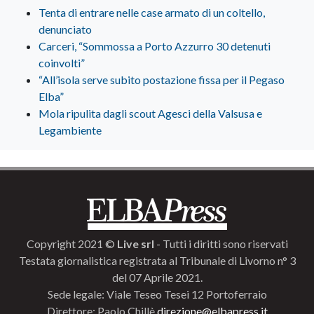
Tenta di entrare nelle case armato di un coltello,
denunciato
Carceri, “Sommossa a Porto Azzurro 30 detenuti
coinvolti”
“All’isola serve subito postazione fissa per il Pegaso
Elba”
Mola ripulita dagli scout Agesci della Valsusa e
Legambiente
Copyright 2021 ©
Live srl
- Tutti i diritti sono riservati
Testata giornalistica registrata al Tribunale di Livorno n° 3
del 07 Aprile 2021.
Sede legale: Viale Teseo Tesei 12 Portoferraio
Direttore: Paolo Chillè
direzione@elbapress.it