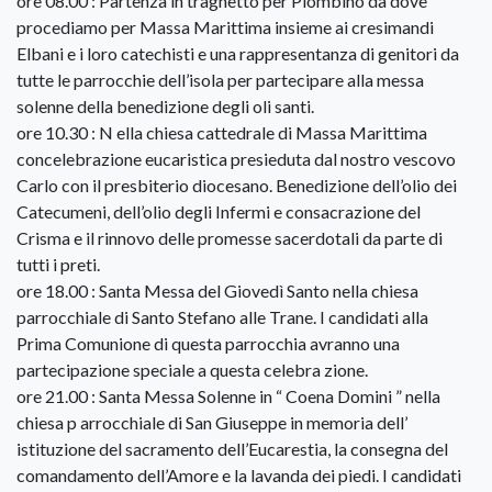
ore 08.00 : Partenza in traghetto per Piombino da dove
procediamo per Massa Marittima insieme ai cresimandi
Elbani e i loro catechisti e una rappresentanza di genitori da
tutte le parrocchie dell’isola per partecipare alla messa
solenne della benedizione degli oli santi.
ore 10.30 : N ella chiesa cattedrale di Massa Marittima
concelebrazione eucaristica presieduta dal nostro vescovo
Carlo con il presbiterio diocesano. Benedizione dell’olio dei
Catecumeni, dell’olio degli Infermi e consacrazione del
Crisma e il rinnovo delle promesse sacerdotali da parte di
tutti i preti.
ore 18.00 : Santa Messa del Giovedì Santo nella chiesa
parrocchiale di Santo Stefano alle Trane. I candidati alla
Prima Comunione di questa parrocchia avranno una
partecipazione speciale a questa celebra zione.
ore 21.00 : Santa Messa Solenne in “ Coena Domini ” nella
chiesa p arrocchiale di San Giuseppe in memoria dell’
istituzione del sacramento dell’Eucarestia, la consegna del
comandamento dell’Amore e la lavanda dei piedi. I candidati