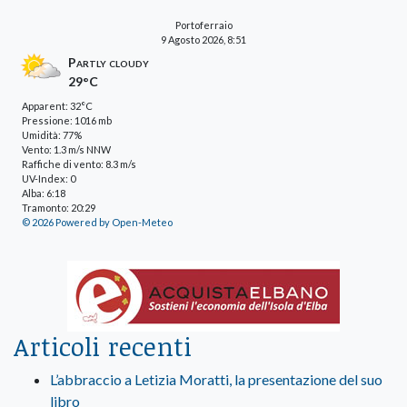
Portoferraio
9 Agosto 2026, 8:51
Partly cloudy
29°C
Apparent: 32°C
Pressione: 1016 mb
Umidità: 77%
Vento: 1.3 m/s NNW
Raffiche di vento: 8.3 m/s
UV-Index: 0
Alba: 6:18
Tramonto: 20:29
© 2026 Powered by Open-Meteo
Articoli recenti
L’abbraccio a Letizia Moratti, la presentazione del suo
libro