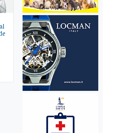
al
de