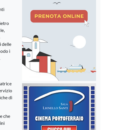
nti
ietro
le,
a
i delle
modo i
.
catrice
ervizio
iche di
he che
ini