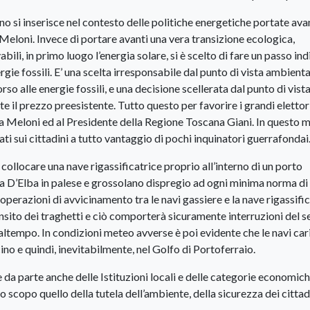
ino si inserisce nel contesto delle politiche energetiche portate ava
loni. Invece di portare avanti una vera transizione ecologica,
ili, in primo luogo l’energia solare, si è scelto di fare un passo ind
ie fossili. E’ una scelta irresponsabile dal punto di vista ambienta
rso alle energie fossili, e una decisione scellerata dal punto di vist
te il prezzo preesistente. Tutto questo per favorire i grandi elettor
lla Meloni ed al Presidente della Regione Toscana Giani. In questo 
ti sui cittadini a tutto vantaggio di pochi inquinatori guerrafondai
 collocare una nave rigassificatrice proprio all’interno di un porto
la D’Elba in palese e grossolano dispregio ad ogni minima norma di
operazioni di avvicinamento tra le navi gassiere e la nave rigassifi
sito dei traghetti e ciò comporterà sicuramente interruzioni del s
altempo. In condizioni meteo avverse è poi evidente che le navi car
ino e quindi, inevitabilmente, nel Golfo di Portoferraio.
a parte anche delle Istituzioni locali e delle categorie economic
o scopo quello della tutela dell’ambiente, della sicurezza dei cittad