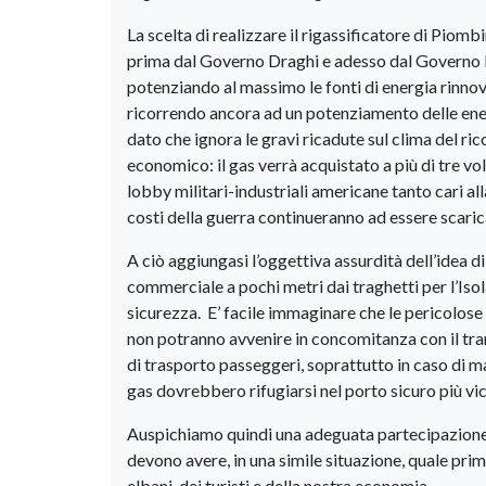
La scelta di realizzare il rigassificatore di Piomb
prima dal Governo Draghi e adesso dal Governo Me
potenziando al massimo le fonti di energia rinnovab
ricorrendo ancora ad un potenziamento delle energ
dato che ignora le gravi ricadute sul clima del rico
economico: il gas verrà acquistato a più di tre vol
lobby militari-industriali americane tanto cari a
costi della guerra continueranno ad essere scarica
A ciò aggiungasi l’oggettiva assurdità dell’idea di
commerciale a pochi metri dai traghetti per l’Iso
sicurezza. E’ facile immaginare che le pericolose 
non potranno avvenire in concomitanza con il tran
di trasporto passeggeri, soprattutto in caso di m
gas dovrebbero rifugiarsi nel porto sicuro più vic
Auspichiamo quindi una adeguata partecipazione d
devono avere, in una simile situazione, quale prim
elbani, dei turisti e della nostra economia.