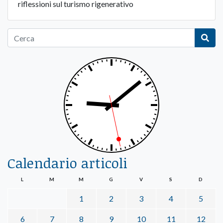
riflessioni sul turismo rigenerativo
Calendario articoli
L
M
M
G
V
S
D
1
2
3
4
5
6
7
8
9
10
11
12