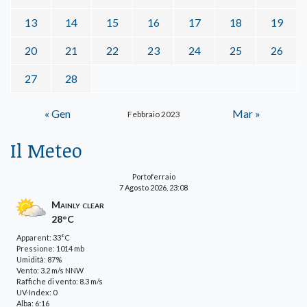
13
14
15
16
17
18
19
20
21
22
23
24
25
26
27
28
« Gen
Mar »
Febbraio 2023
Il Meteo
Portoferraio
7 Agosto 2026, 23:08
Mainly clear
28°C
Apparent: 33°C
Pressione: 1014 mb
Umidità: 87%
Vento: 3.2 m/s NNW
Raffiche di vento: 8.3 m/s
UV-Index: 0
Alba: 6:16