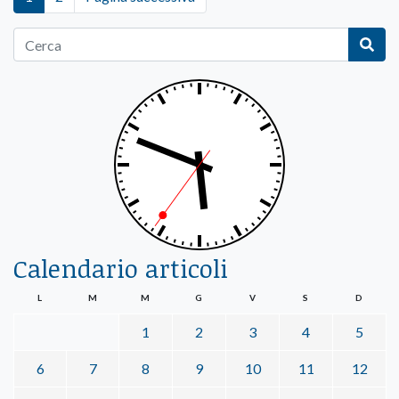
Calendario articoli
L
M
M
G
V
S
D
1
2
3
4
5
6
7
8
9
10
11
12