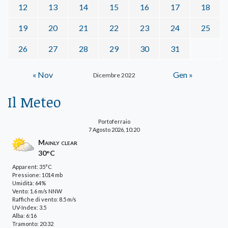
12
13
14
15
16
17
18
19
20
21
22
23
24
25
26
27
28
29
30
31
« Nov
Gen »
Dicembre 2022
Il Meteo
Portoferraio
7 Agosto 2026, 10:20
Mainly clear
30°C
Apparent: 35°C
Pressione: 1014 mb
Umidità: 64%
Vento: 1.6 m/s NNW
Raffiche di vento: 8.5 m/s
UV-Index: 3.5
Alba: 6:16
Tramonto: 20:32