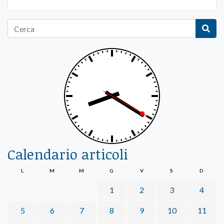
Calendario articoli
L
M
M
G
V
S
D
1
2
3
4
5
6
7
8
9
10
11