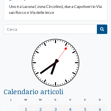
Uno è a Lacona ( zona Circolino), due a Capoliveri in Via
san Rocco e Via delle lecce
Calendario articoli
L
M
M
G
V
S
D
1
2
3
4
5
6