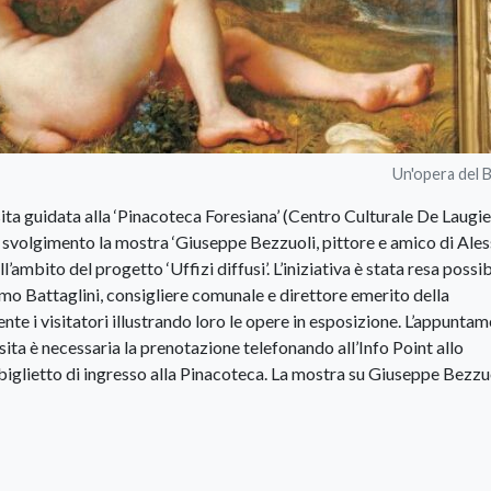
Un'opera del 
ita guidata alla ‘Pinacoteca Foresiana’ (Centro Culturale De Laugie
i svolgimento la mostra ‘Giuseppe Bezzuoli, pittore e amico di Ale
ll’ambito del progetto ‘Uffizi diffusi’. L’iniziativa è stata resa possib
mo Battaglini, consigliere comunale e direttore emerito della
te i visitatori illustrando loro le opere in esposizione. L’appunta
isita è necessaria la prenotazione telefonando all’Info Point allo
iglietto di ingresso alla Pinacoteca. La mostra su Giuseppe Bezzu