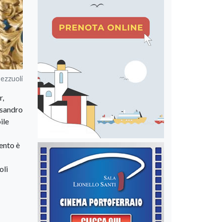
Bezzuoli
r,
ssandro
ile
mento è
oli