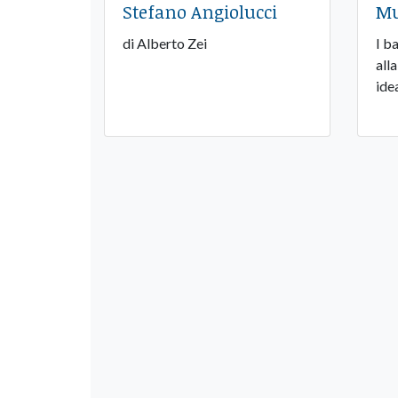
Stefano Angiolucci
Mu
di Alberto Zei
I b
all
ide