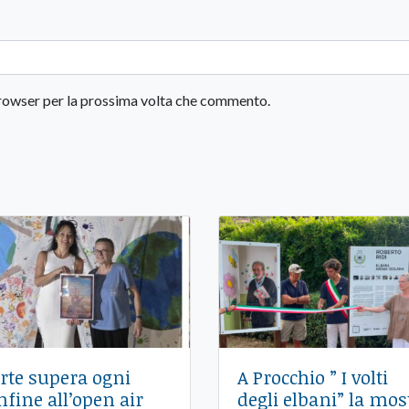
 browser per la prossima volta che commento.
’arte supera ogni
A Procchio ” I volti
nfine all’open air
degli elbani” la mos