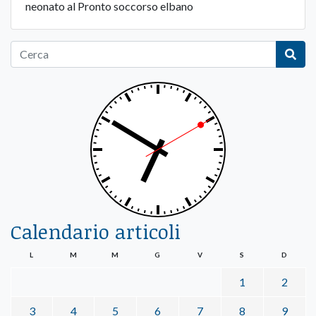
neonato al Pronto soccorso elbano
Calendario articoli
L
M
M
G
V
S
D
1
2
3
4
5
6
7
8
9