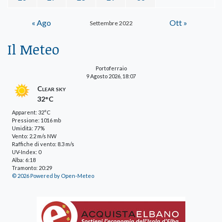
« Ago
Ott »
Settembre 2022
Il Meteo
Portoferraio
9 Agosto 2026, 18:07
Clear sky
32°C
Apparent: 32°C
Pressione: 1016 mb
Umidità: 77%
Vento: 2.2 m/s NW
Raffiche di vento: 8.3 m/s
UV-Index: 0
Alba: 6:18
Tramonto: 20:29
© 2026 Powered by Open-Meteo