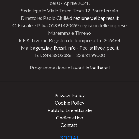
del 07 Aprile 2021.
Sede legale: Viale Teseo Tesei 12 Portoferraio
Direttore: Paolo Chillè
direzione@elbapress.it
C. Fiscale e P. Iva 01891420497 registro delle imprese
Maremma e Tirreno
R.E.A. Livorno Registro delle imprese Li- 206464
Mail:
agenzia@livesrl.info
- Pec:
srllive@pec.it
Tel: 348.3803386 – 328.8199000
Programmazione e layout
Infoelba srl
Privacy Policy
Cookie Policy
Pubblicità elettorale
Codice etico
Contatti
SOCIAL