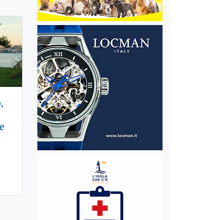
,
e
"