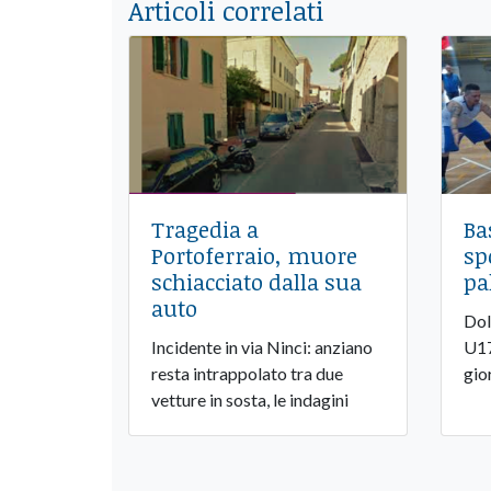
Articoli correlati
Tragedia a
Ba
Portoferraio, muore
sp
schiacciato dalla sua
pa
auto
Dol
Incidente in via Ninci: anziano
U17
resta intrappolato tra due
gio
vetture in sosta, le indagini