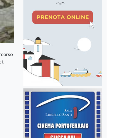
ercorso
i.
o