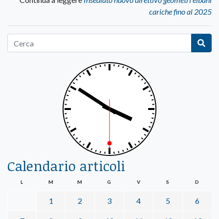
cariche fino al 2025
Calendario articoli
L
M
M
G
V
S
D
1
2
3
4
5
6