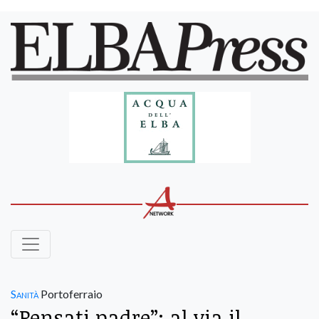
Sanità
Portoferraio
“Pensati padre”: al via il