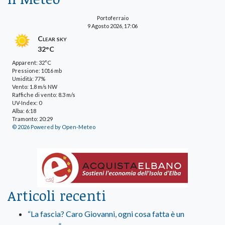
Portoferraio
9 Agosto 2026, 17:06
Clear sky
32°C
Apparent: 32°C
Pressione: 1016 mb
Umidità: 77%
Vento: 1.8 m/s NW
Raffiche di vento: 8.3 m/s
UV-Index: 0
Alba: 6:18
Tramonto: 20:29
© 2026 Powered by Open-Meteo
Articoli recenti
“La fascia? Caro Giovanni, ogni cosa fatta è un