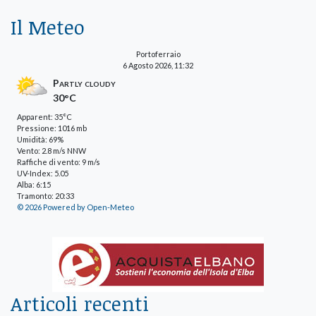
Il Meteo
Portoferraio
6 Agosto 2026, 11:32
Partly cloudy
30°C
Apparent: 35°C
Pressione: 1016 mb
Umidità: 69%
Vento: 2.8 m/s NNW
Raffiche di vento: 9 m/s
UV-Index: 5.05
Alba: 6:15
Tramonto: 20:33
© 2026 Powered by Open-Meteo
Articoli recenti