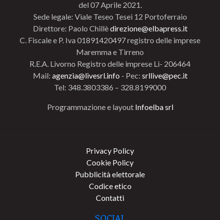
del 07 Aprile 2021.
Sede legale: Viale Teseo Tesei 12 Portoferraio
Direttore: Paolo Chillè
direzione@elbapress.it
C. Fiscale e P. Iva 01891420497 registro delle imprese
Maremma e Tirreno
R.E.A. Livorno Registro delle imprese Li- 206464
Mail:
agenzia@livesrl.info
- Pec:
srllive@pec.it
Tel: 348.3803386 – 328.8199000
Programmazione e layout
Infoelba srl
Privacy Policy
Cookie Policy
Pubblicità elettorale
Codice etico
Contatti
SOCIAL