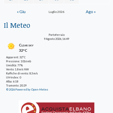
« Giu
Ago »
Luglio 2026
Il Meteo
Portoferraio
9 Agosto 2026, 16:49
Clear sky
32°C
Apparent: 32°C
Pressione: 1016 mb
Umidità: 77%
Vento: 1.8 m/s NW
Raffiche di vento: 8.3 m/s
UV-Index: 0
Alba: 6:18
Tramonto: 20:29
© 2026 Powered by Open-Meteo