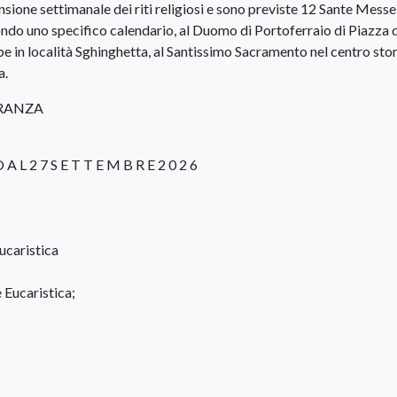
sione settimanale dei riti religiosi e sono previste 12 Sante Messe
ondo uno specifico calendario, al Duomo di Portoferraio di Piazza d
pe in località Sghinghetta, al Santissimo Sacramento nel centro stor
a.
ERANZA
O A L 2 7 S E T T E M B R E 2 0 2 6
ucaristica
Eucaristica;