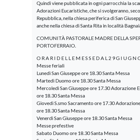
Quindi viene pubblicata in ogni parrocchia la scan
Adorazioni Eucaristiche, che si svolgeranno, sec
Repubblica, nella chiesa periferica di San Giusep
anche nella chiesa di Santa Rita in località Bagnai
COMUNITÀ PASTORALE MADRE DELLA SP
PORTOFERRAIO.
O R A R I D E L L E M E S S E D A L 2 9 G I U G N 
Messe feriali
Lunedì San Giuseppe ore 18.30 Santa Messa
Martedì Duomo ore 18.30 Santa Messa
Mercoledì San Giuseppe ore 17.30 Adorazione E
ore 18.30 Santa Messa
Giovedì S.smo Sacramento ore 17.30 Adorazione 
ore 18.30 Santa Messa
Venerdì San Giuseppe ore 18.30 Santa Messa
Messe prefestive
Sabato Duomo ore 18.30 Santa Messa