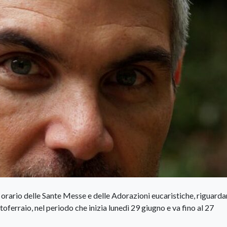
orario delle Sante Messe e delle Adorazioni eucaristiche, riguardan
erraio, nel periodo che inizia lunedì 29 giugno e va fino al 27