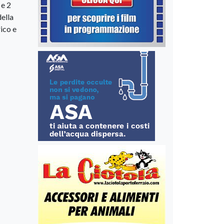
 e 2
ella
ico e