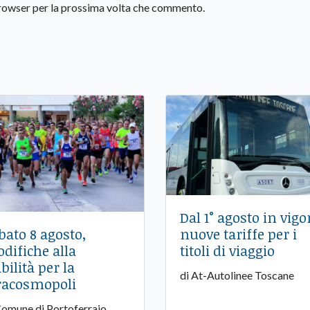
 browser per la prossima volta che commento.
Dal 1° agosto in vigo
nuove tariffe per i
bato 8 agosto,
titoli di viaggio
difiche alla
bilità per la
di At-Autolinee Toscane
racosmopoli
Comune di Portoferraio