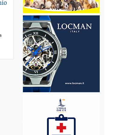
mio
a