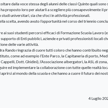
are dalla voce stessa degli alunni delle classi Quinte quali sono s
a ha proposto loro per aiutarli a scegliere più consapevolmente il p
studi universitari, sia che sfoci in attività professionali.
ella scelta, avendo avuto l’opportunità nel corso del triennio conclu
re ai suoi studenti percorsi efficaci di Formazione Scuola Lavoro (
pporto di Enti pubblici, aziende e privati professionisti locali ch
one delle varie attività.
dra Rando ringrazia di cuore tutti coloro che hanno contribuito neg
’istituto, come ad esempio l’Ente Parco, la Capitaneria di porto, Me
 Cappelli, Dott. Ghidini), l’Associazione albergatori, la ASL di zona
guire ed implementare la collaborazione con tutte quelle realtà loca
d aprirsi al mondo della scuola e che hanno a cuore il futuro dei nost
4 Luglio 20