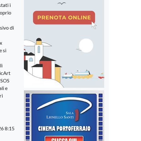
tati i
roprio
sivo di
ex
e si
li
dicArt
, SOS
li e
ri
26 8:15