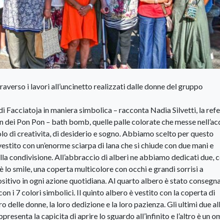
averso i lavori all’uncinetto realizzati dalle donne del gruppo
di Facciatoja in maniera simbolica – racconta Nadia Silvetti, la ref
n dei Pon Pon – bath bomb, quelle palle colorate che messe nell’a
o di creativita, di desiderio e sogno. Abbiamo scelto per questo
vestito con un’enorme sciarpa di lana che si chiude con due mani e
 alla condivisione. All’abbraccio di alberi ne abbiamo dedicati due, 
è lo smile, una coperta multicolore con occhi e grandi sorrisi a
positivo in ogni azione quotidiana. Al quarto albero è stato consegna
on i 7 colori simbolici. Il quinto albero è vestito con la coperta di
 delle donne, la loro dedizione e la loro pazienza. Gli ultimi due al
ppresenta la capicita di aprire lo sguardo all’infinito e l’altro è un 