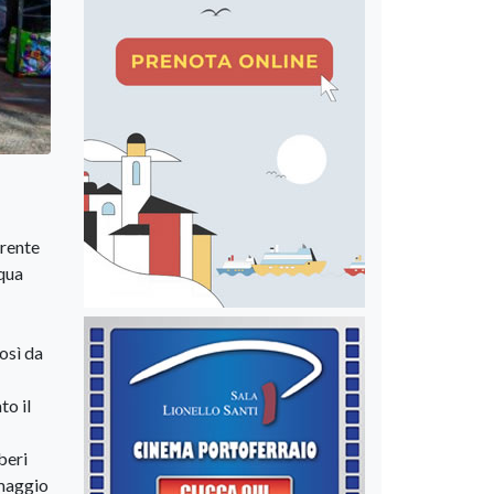
erente
cqua
così da
to il
beri
omaggio