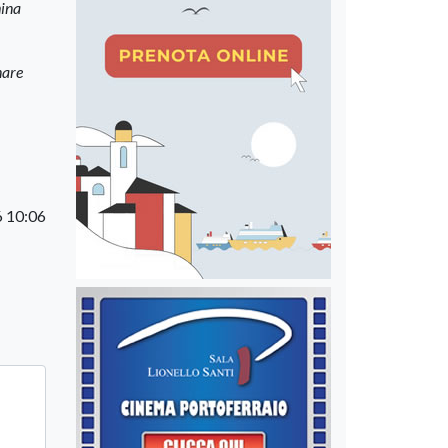
hina
nare
6 10:06