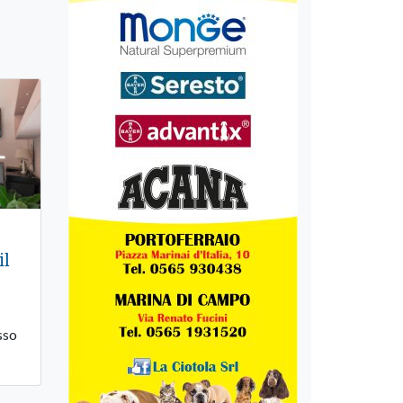
il
sso