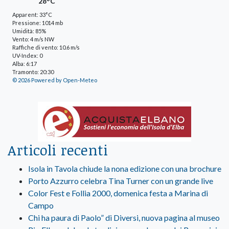
28°C
Apparent: 33°C
Pressione: 1014 mb
Umidità: 85%
Vento: 4 m/s NW
Raffiche di vento: 10.6 m/s
UV-Index: 0
Alba: 6:17
Tramonto: 20:30
© 2026 Powered by Open-Meteo
Articoli recenti
Isola in Tavola chiude la nona edizione con una brochure
Porto Azzurro celebra Tina Turner con un grande live
Color Fest e Follia 2000, domenica festa a Marina di
Campo
Chi ha paura di Paolo” di Diversi, nuova pagina al museo