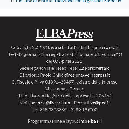
Rio Elba celebra la tradizione con la gara dei Baroccini
Copyright 2021 ©
Live srl
- Tutti i diritti sono riservati
Testata giornalistica registrata al Tribunale di Livorno n° 3
del 07 Aprile 2021.
Sede legale: Viale Teseo Tesei 12 Portoferraio
Direttore: Paolo Chillè
direzione@elbapress.it
C. Fiscale e P. Iva 01891420497 registro delle imprese
Maremma e Tirreno
R.E.A. Livorno Registro delle imprese Li- 206464
Mail:
agenzia@livesrl.info
- Pec:
srllive@pec.it
Tel: 348.3803386 – 328.8199000
Programmazione e layout
Infoelba srl