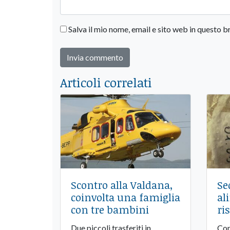
Salva il mio nome, email e sito web in questo
Articoli correlati
Scontro alla Valdana,
Se
coinvolta una famiglia
al
con tre bambini
ri
Due piccoli trasferiti in
Con