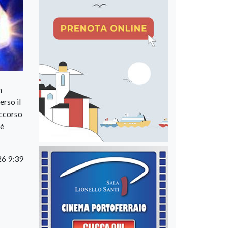
n
erso il
occorso
 è
26 9:39