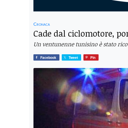
Cronaca
Cade dal ciclomotore, por
Un ventunenne tunisino è stato ricove
Facebook
Tweet
Pin