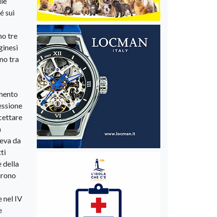
lle
é sui
no tre
ginesi
no tra
amento
ressione
cettare
a
geva da
ti
e della
furono
e nel IV
e