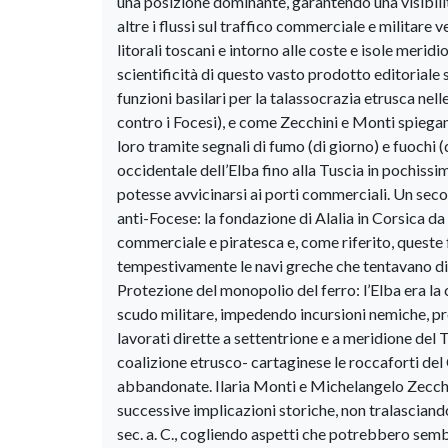
una posizione dominante, garantendo una visibilit
altre i flussi sul traffico commerciale e militare 
litorali toscani e intorno alle coste e isole merid
scientificità di questo vasto prodotto editoriale
funzioni basilari per la talassocrazia etrusca nell
contro i Focesi), e come Zecchini e Monti spiegan
loro tramite segnali di fumo (di giorno) e fuochi 
occidentale dell’Elba fino alla Tuscia in pochissi
potesse avvicinarsi ai porti commerciali. Un sec
anti-Focese: la fondazione di Alalia in Corsica da
commerciale e piratesca e, come riferito, queste
tempestivamente le navi greche che tentavano di in
Protezione del monopolio del ferro: l’Elba era la 
scudo militare, impedendo incursioni nemiche, pr
lavorati dirette a settentrione e a meridione del 
coalizione etrusco- cartaginese le roccaforti del 
abbandonate. Ilaria Monti e Michelangelo Zecchin
successive implicazioni storiche, non tralasciando
sec. a. C., cogliendo aspetti che potrebbero sembr