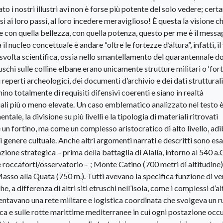
i nostri illustri avi non è forse più potente del solo vedere; cer
si ai loro passi, al loro incedere meraviglioso! È questa la visione c
e con quella bellezza, con quella potenza, questo per me è il mess
il nucleo concettuale è andare “oltre le fortezze d’altura”, infatti, il
ia svolta scientifica, ossia nello smantellamento del quarantennale 
schi sulle colline elbane erano unicamente strutture militari o ‘for
i reperti archeologici, dei documenti d’archivio e dei dati strutturali,
no totalmente di requisiti difensivi coerenti e siano in realtà
iali più o meno elevate. Un caso emblematico analizzato nel testo è 
le, la divisione su più livelli e la tipologia di materiali ritrovati
un fortino, ma come un complesso aristocratico di alto livello, adi
 genere cultuale. Anche altri argomenti narrati e descritti sono esatt
one strategica – prima della battaglia di Alalia, intorno al 540 a.C
 roccaforti/osservatorio – ; Monte Catino (700 metri di altitudine);
Masso alla Quata (750 m.). Tutti avevano la specifica funzione di ve
he, a differenza di altri siti etruschi nell’isola, come i complessi d’a
sentavano una rete militare e logistica coordinata che svolgeva un r
ica e sulle rotte marittime mediterranee in cui ogni postazione oc