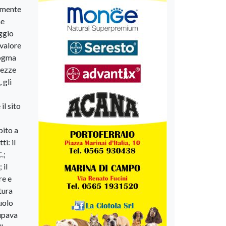
tamente
he
aggio
 valore
dogma
tezze
 gli
il sito
bito a
i: il
.;
 il
re e
ltura
uolo
cupava