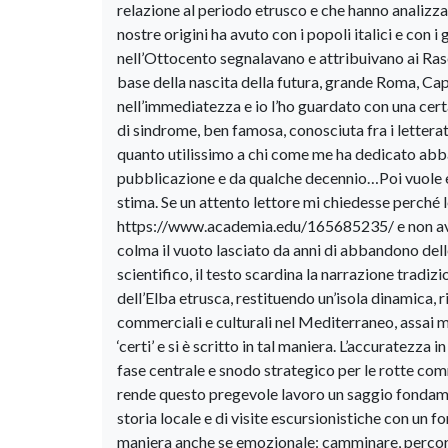
relazione al periodo etrusco e che hanno analizz
nostre origini ha avuto con i popoli italici e con
nell’Ottocento segnalavano e attribuivano ai Rasen
base della nascita della futura, grande Roma, Ca
nell’immediatezza e io l’ho guardato con una cert
di sindrome, ben famosa, conosciuta fra i lettera
quanto utilissimo a chi come me ha dedicato abba
pubblicazione e da qualche decennio…Poi vuole es
stima. Se un attento lettore mi chiedesse perché l
https://www.academia.edu/165685235/ e non avrei
colma il vuoto lasciato da anni di abbandono dell
scientifico, il testo scardina la narrazione tradi
dell’Elba etrusca, restituendo un’isola dinamica, 
commerciali e culturali nel Mediterraneo, assai m
‘certi’ e si è scritto in tal maniera. L’accuratezza in 
fase centrale e snodo strategico per le rotte com
rende questo pregevole lavoro un saggio fondamenta
storia locale e di visite escursionistiche con un f
maniera anche se emozionale: camminare, percorrere