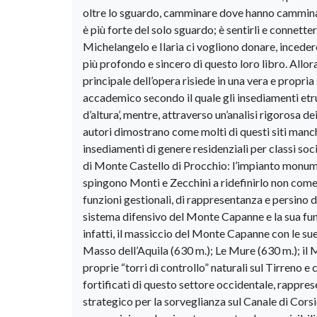
oltre lo sguardo, camminare dove hanno camminato 
è più forte del solo sguardo; è sentirli e connetter
Michelangelo e Ilaria ci vogliono donare, inceder
più profondo e sincero di questo loro libro. Allora 
principale dell’opera risiede in una vera e propr
accademico secondo il quale gli insediamenti etru
d’altura’, mentre, attraverso un’analisi rigorosa de
autori dimostrano come molti di questi siti manchi
insediamenti di genere residenziali per classi soc
di Monte Castello di Procchio: l’impianto monumenta
spingono Monti e Zecchini a ridefinirlo non come 
funzioni gestionali, di rappresentanza e persino di
sistema difensivo del Monte Capanne e la sua funzi
infatti, il massiccio del Monte Capanne con le sue
Masso dell’Aquila (630 m.); Le Mure (630 m.); il 
proprie “torri di controllo” naturali sul Tirreno e c
fortificati di questo settore occidentale, rappre
strategico per la sorveglianza sul Canale di Cors