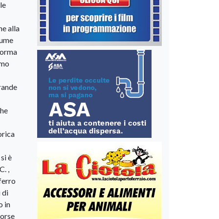
le
he alla
lume
 forma
imo
grande
che
orica
si è
C. ,
ferro
 di
o in
forse