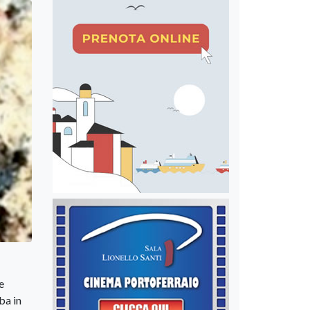
e
ba in