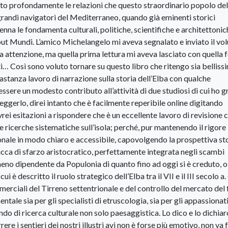
ato profondamente le relazioni che questo straordinario popolo del
 i grandi navigatori del Mediterraneo, quando già eminenti storici
na le fondamenta culturali, politiche, scientifiche e architettonic
put Mundi. L’amico Michelangelo mi aveva segnalato e inviato il vo
a attenzione, ma quella prima lettura mi aveva lasciato con quella
ti… Così sono voluto tornare su questo libro che ritengo sia belliss
stanza lavoro di narrazione sulla storia dell’Elba con qualche
sere un modesto contributo all’attività di due studiosi di cui ho 
eggerlo, direi intanto che è facilmente reperibile online digitando
 esitazioni a rispondere che è un eccellente lavoro di revisione 
e ricerche sistematiche sull’isola; perché, pur mantenendo il rigore
zionale in modo chiaro e accessibile, capovolgendo la prospettiva st
ricca di sfarzo aristocratico, perfettamente integrata negli scambi
eno dipendente da Populonia di quanto fino ad oggi si è creduto, o 
cui è descritto il ruolo strategico dell’Elba tra il VII e il III secolo a. 
merciali del Tirreno settentrionale e del controllo del mercato del 
le sia per gli specialisti di etruscologia, sia per gli appassionati
ondo di ricerca culturale non solo paesaggistica. Lo dico e lo dichiar
 i sentieri dei nostri illustri avi non è forse più emotivo, non va 