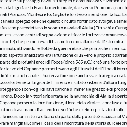
à totale sui passaggi navali strategici e comunicava visivamente a
verso la Liguria e la Francia meridionale, da e verso Populonia, nonch
ionali (Pianosa, Montecristo, Giglio) e lo stesso meridione italico. La
 sta nella spiegazione che questo circuito fortificato svolgeva alme
e fasi che precedettero lo scontro navale di Alalia (Etruschi e Carta
o, essi erano centri di segnalazione ottica: le fortezze comunicava
(di notte) che permetteva di trasmettere un allarme dall’estremità
mi minuti, attivando le flotte da guerra etrusche prima che il nemico
ondo aspetto analizzato era la funzione di un vero e proprio sbarr
 parte dei profughi greci di Focea (circa 565 a.C.) creò una forte p
 fortezze del Capanne permettevano agli Etruschi dell’Elba di inter
filtrarsi nel canale. Una terza funzione anch’essa strategica era l
cassaforte metallurgica del Tirreno e il citato sistema d’altura fun
oteggendo i convogli di navi cariche di minerale grezzo e di prodot
Tirreno. Dopo la vittoria riportata nella naumachia di Alalia da part
Capanne persero la loro funzione, il loro ciclo vitale si concluse e 
i non trascurano di accendere verifiche e reinterpretazioni sulle
 le incursioni in terra elbana da parte della potente Siracusa nel V 
are marginali, come il caso della riscrittura della storia sul celebr