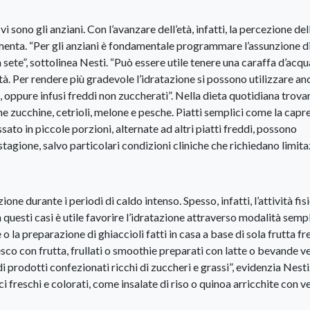
vi sono gli anziani. Con l’avanzare dell’età, infatti, la percezione del
aumenta. “Per gli anziani è fondamentale programmare l’assunzione d
 sete”, sottolinea Nesti. “Può essere utile tenere una caraffa d’acqu
ità. Per rendere più gradevole l’idratazione si possono utilizzare an
 oppure infusi freddi non zuccherati”. Nella dieta quotidiana trova
me zucchine, cetrioli, melone e pesche. Piatti semplici come la capre
o in piccole porzioni, alternate ad altri piatti freddi, possono
stagione, salvo particolari condizioni cliniche che richiedano limita
e durante i periodi di caldo intenso. Spesso, infatti, l’attività fisic
n questi casi è utile favorire l’idratazione attraverso modalità sempl
o la preparazione di ghiaccioli fatti in casa a base di sola frutta fr
sco con frutta, frullati o smoothie preparati con latte o bevande v
i prodotti confezionati ricchi di zuccheri e grassi”, evidenzia Nesti
ci freschi e colorati, come insalate di riso o quinoa arricchite con 