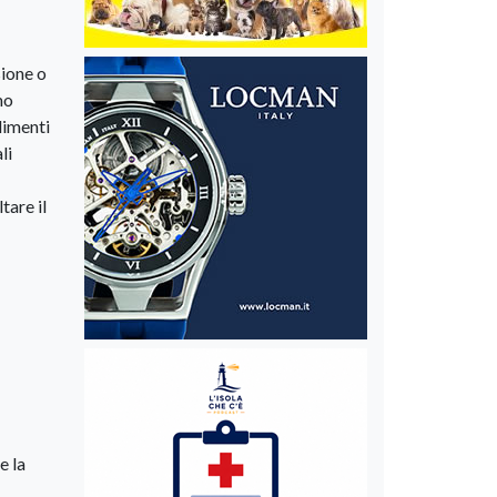
sione o
mo
limenti
li
tare il
e la