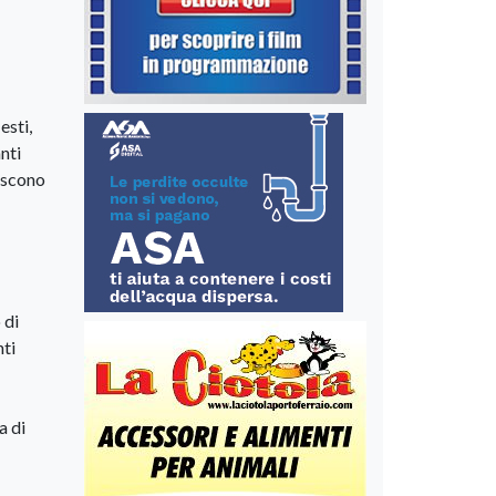
esti,
nti
riscono
 di
nti
a di