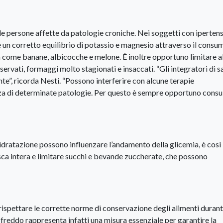
e persone affette da patologie croniche. Nei soggetti con iperten
un corretto equilibrio di potassio e magnesio attraverso il consu
ta come banane, albicocche e melone. È inoltre opportuno limitare a
ervati, formaggi molto stagionati e insaccati. “Gli integratori di sa
”, ricorda Nesti. “Possono interferire con alcune terapie
nza di determinate patologie. Per questo è sempre opportuno consul
disidratazione possono influenzare l’andamento della glicemia, è così
esca intera e limitare succhi e bevande zuccherate, che possono
 rispettare le corrette norme di conservazione degli alimenti durant
 freddo rappresenta infatti una misura essenziale per garantire la