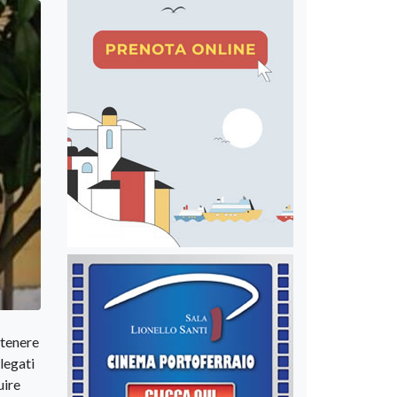
ntenere
legati
uire