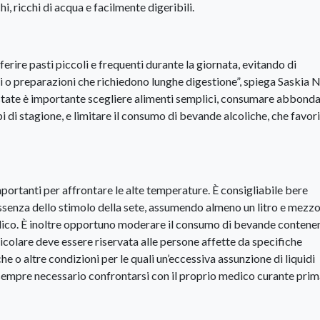
i, ricchi di acqua e facilmente digeribili.
eferire pasti piccoli e frequenti durante la giornata, evitando di
ti o preparazioni che richiedono lunghe digestione”, spiega Saskia N
state è importante scegliere alimenti semplici, consumare abbonda
i di stagione, e limitare il consumo di bevande alcoliche, che favo
mportanti per affrontare le alte temperature. È consigliabile bere
ssenza dello stimolo della sete, assumendo almeno un litro e mezzo
edico. È inoltre opportuno moderare il consumo di bevande contene
rticolare deve essere riservata alle persone affette da specifiche
e o altre condizioni per le quali un’eccessiva assunzione di liquidi
 sempre necessario confrontarsi con il proprio medico curante prim