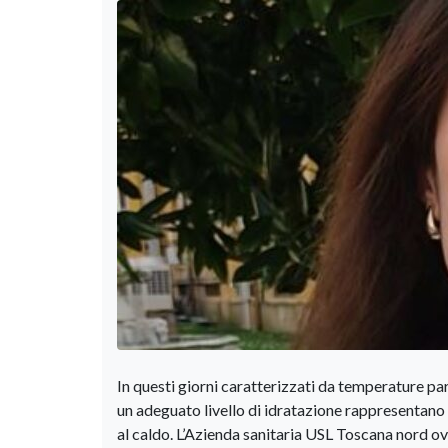
In questi giorni caratterizzati da temperature pa
un adeguato livello di idratazione rappresentano s
al caldo. L’Azienda sanitaria USL Toscana nord ove