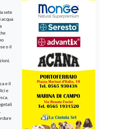
la sete
i acqua
a
che
no
se o il
zioni.
a e il
ici e
esca.
egetali
.
verdure