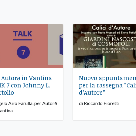
 Autorə in Vantina
Nuovo appuntamen
lK 7 con Johnny L.
per la rassegna “Cal
rtolio
d’Autore”
elo Airò Farulla, per Autorə
di Riccardo Fioretti
Vantina