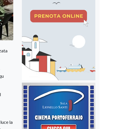
zata
o
qu
l
luce la
o