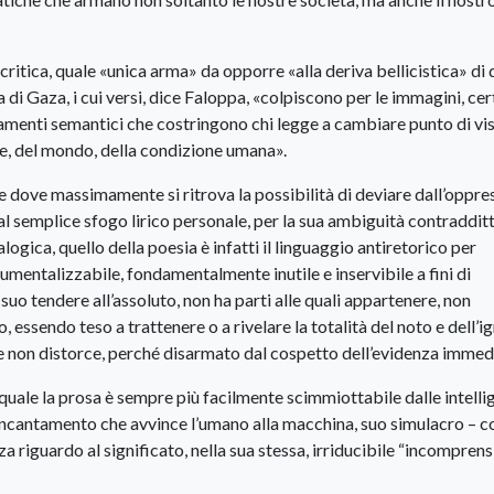
a critica, quale «unica arma» da opporre «alla deriva bellicistica» di
di Gaza, i cui versi, dice Faloppa, «colpiscono per le immagini, ce
ciamenti semantici che costringono chi legge a cambiare punto di vis
le, del mondo, della condizione umana».
one dove massimamente si ritrova la possibilità di deviare dall’oppre
al semplice sfogo lirico personale, per la sua ambiguità contradditt
ogica, quello della poesia è infatti il linguaggio antiretorico per
rumentalizzabile, fondamentalmente inutile e inservibile a fini di
 suo tendere all’assoluto, non ha parti alle quali appartenere, non
essendo teso a trattenere o a rivelare la totalità del noto e dell’i
he non distorce, perché disarmato dal cospetto dell’evidenza immed
 quale la prosa è sempre più facilmente scimmiottabile dalle intell
no incantamento che avvince l’umano alla macchina, suo simulacro – c
nza riguardo al significato, nella sua stessa, irriducibile “incomprens