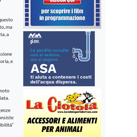
 questo
rto, ma
ta, a
ssione
oria, e
gnoto
iata.
igenze
onsiste
ibilità”