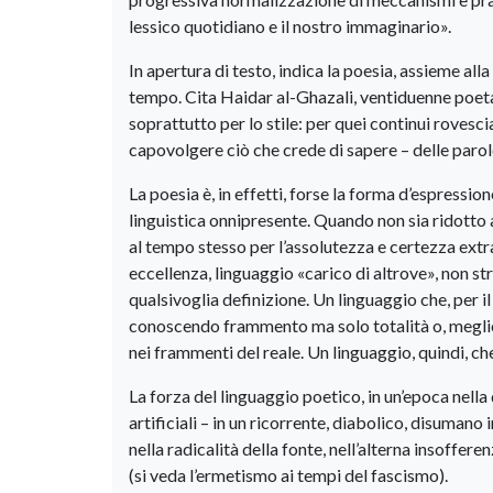
lessico quotidiano e il nostro immaginario».
In apertura di testo, indica la poesia, assieme all
tempo. Cita Haidar al-Ghazali, ventiduenne poeta 
soprattutto per lo stile: per quei continui roves
capovolgere ciò che crede di sapere – delle paro
La poesia è, in effetti, forse la forma d’espressi
linguistica onnipresente. Quando non sia ridotto 
al tempo stesso per l’assolutezza e certezza extral
eccellenza, linguaggio «carico di altrove», non st
qualsivoglia definizione. Un linguaggio che, per il
conoscendo frammento ma solo totalità o, meglio, 
nei frammenti del reale. Un linguaggio, quindi, c
La forza del linguaggio poetico, in un’epoca nella
artificiali – in un ricorrente, diabolico, disuma
nella radicalità della fonte, nell’alterna insoffere
(si veda l’ermetismo ai tempi del fascismo).