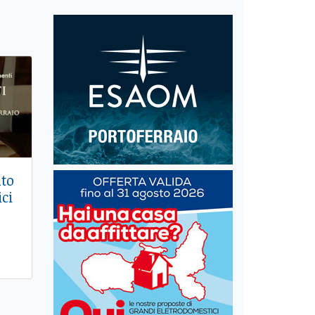
to
ici