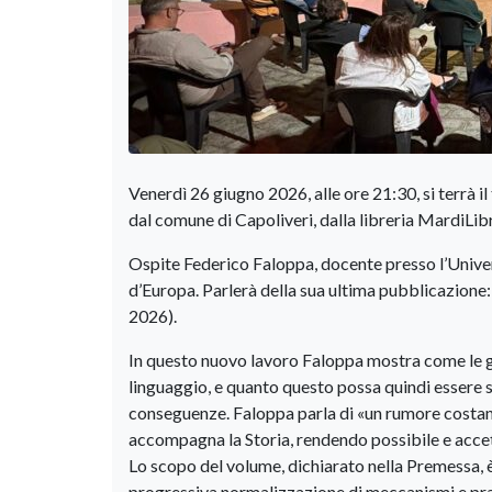
Venerdì 26 giugno 2026, alle ore 21:30, si terrà i
dal comune di Capoliveri, dalla libreria MardiLibr
Ospite Federico Faloppa, docente presso l’Univers
d’Europa. Parlerà della sua ultima pubblicazione: 
2026).
In questo nuovo lavoro Faloppa mostra come le gu
linguaggio, e quanto questo possa quindi essere 
conseguenze. Faloppa parla di «un rumore costante
accompagna la Storia, rendendo possibile e accett
Lo scopo del volume, dichiarato nella Premessa, è 
progressiva normalizzazione di meccanismi e prat