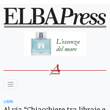
LIBRI
Al via “Chiacchiere tra libraie e