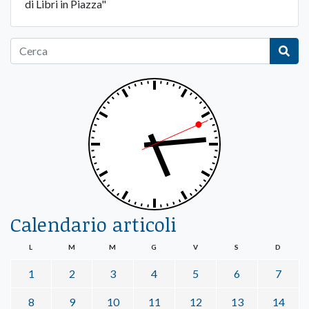
di Libri in Piazza"
Calendario articoli
L
M
M
G
V
S
D
1
2
3
4
5
6
7
8
9
10
11
12
13
14