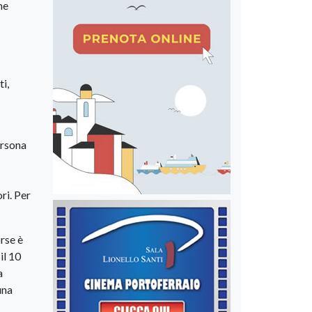
me
ti,
ersona
ri. Per
rse è
il 10
a
una