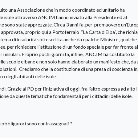
tuito una Associazione che in modo coordinato ed unitario ha
le isole attraverso ANCIM hanno inviato alla Presidente ed al
e sono state apprezzate. Circa 3 anni fa, per promuovere un’Euro
a approvata, proprio qui a Portoferraio “La Carta d’Elba”, che richi
tema di insularità sottoscritta anche da qualche Ministro, qualche
, per richiedere l’istituzione di un fondo speciale per far fronte al
ri insulari. Proprio pochi giorni fa, infine, ANCIM ha costituito la
elle scuole elbane e non solo hanno elaborato un manifesto che, da u
e soluzioni. Crediamo che la costituzione di una presa di coscienza i
o degli abitanti delle isole.
di. Grazie al PD per l’iniziativa di oggi, fra l’altro espressa ad alto l
one da queste tematiche fondamentali per i cittadini delle isole.
i obbligatori sono contrassegnati
*