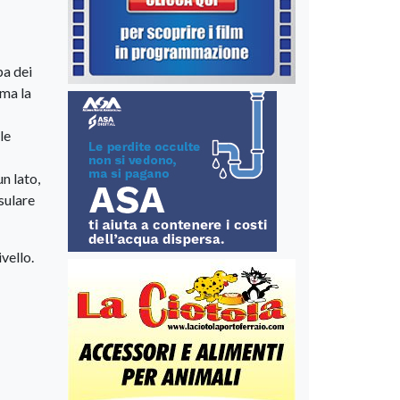
pa dei
ama la
le
n lato,
nsulare
ivello.