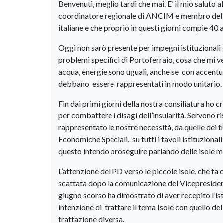
Benvenuti, meglio tardi che mai. E’ il mio saluto
coordinatore regionale di ANCIM e membro del di
italiane e che proprio in questi giorni compie 40 a
Oggi non sarò presente per impegni istituzionali 
problemi specifici di Portoferraio, cosa che mi ver
acqua, energie sono uguali, anche se con accentua
debbano essere rappresentati in modo unitario.
Fin dai primi giorni della nostra consiliatura ho
per combattere i disagi dell’insularità. Servono r
rappresentato le nostre necessità, da quelle dei tr
Economiche Speciali, su tutti i tavoli istituzional
questo intendo proseguire parlando delle isole m
L’attenzione del PD verso le piccole isole, che f
scattata dopo la comunicazione del Vicepresident
giugno scorso ha dimostrato di aver recepito l’i
intenzione di trattare il tema Isole con quello de
trattazione diversa.