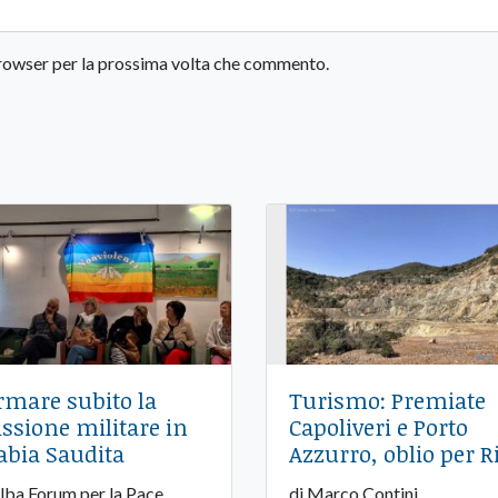
 browser per la prossima volta che commento.
rmare subito la
Turismo: Premiate
ssione militare in
Capoliveri e Porto
abia Saudita
Azzurro, oblio per R
Elba Forum per la Pace
di Marco Contini