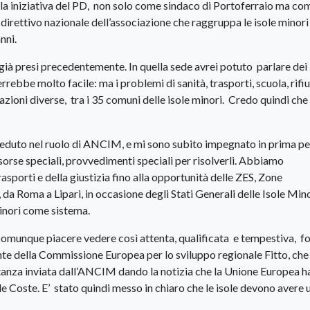
 alla iniziativa del PD, non solo come sindaco di Portoferraio ma co
rettivo nazionale dell’associazione che raggruppa le isole minori
nni.
già presi precedentemente. In quella sede avrei potuto parlare dei
rebbe molto facile: ma i problemi di sanità, trasporti, scuola, rifiu
zioni diverse, tra i 35 comuni delle isole minori. Credo quindi che
 creduto nel ruolo di ANCIM, e mi sono subito impegnato in prima p
isorse speciali, provvedimenti speciali per risolverli. Abbiamo
asporti e della giustizia fino alla opportunità delle ZES, Zone
i, da Roma a Lipari, in occasione degli Stati Generali delle Isole Mino
inori come sistema.
a comunque piacere vedere così attenta, qualificata e tempestiva, fo
e della Commissione Europea per lo sviluppo regionale Fitto, che 
stanza inviata dall’ANCIM dando la notizia che la Unione Europea h
lle Coste. E’ stato quindi messo in chiaro che le isole devono avere 