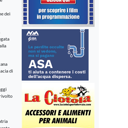
ne dei
a
egata
alla
cana
cacia di
oggi
rivolto
atria
quanto