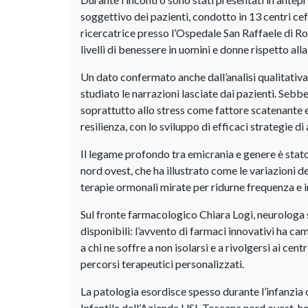
soggettivo dei pazienti, condotto in 13 centri cefa
ricercatrice presso l’Ospedale San Raffaele di R
livelli di benessere in uomini e donne rispetto al
​Un dato confermato anche dall’analisi qualitativa
studiato le narrazioni lasciate dai pazienti. Sebb
soprattutto allo stress come fattore scatenante e 
resilienza, con lo sviluppo di efficaci strategie d
​Il legame profondo tra emicrania e genere è sta
nord ovest, che ha illustrato come le variazioni de
terapie ormonali mirate per ridurne frequenza e i
​Sul fronte farmacologico Chiara Logi, neurologa 
disponibili: l’avvento di farmaci innovativi ha cam
a chi ne soffre a non isolarsi e a rivolgersi ai centr
percorsi terapeutici personalizzati.
​La patologia esordisce spesso durante l’infanzia 
Infantile dell’Azienda USL Toscana nord ovest, ha 