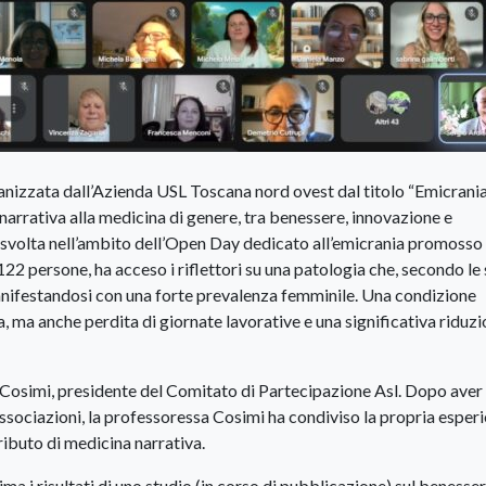
ganizzata dall’Azienda USL Toscana nord ovest dal titolo “Emicrania
arrativa alla medicina di genere, tra benessere, innovazione e
i è svolta nell’ambito dell’Open Day dedicato all’emicrania promosso
22 persone, ha acceso i riflettori su una patologia che, secondo le 
manifestandosi con una forte prevalenza femminile. Una condizione
 ma anche perdita di giornate lavorative e una significativa riduz
ina Cosimi, presidente del Comitato di Partecipazione Asl. Dopo aver
 associazioni, la professoressa Cosimi ha condiviso la propria esper
ibuto di medicina narrativa.
ima i risultati di uno studio (in corso di pubblicazione) sul benesse