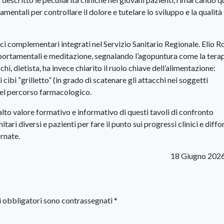
entali per controllare il dolore e tutelare lo sviluppo e la qualità 
i complementari integrati nel Servizio Sanitario Regionale. Elio Ro
comportamentali e meditazione, segnalando l’agopuntura come la terap
cchi, dietista, ha invece chiarito il ruolo chiave dell’alimentazione:
 cibi “grilletto” (in grado di scatenare gli attacchi nei soggetti
del percorso farmacologico.
l’alto valore formativo e informativo di questi tavoli di confronto
nitari diversi e pazienti per fare il punto sui progressi clinici e diff
rnate.
18 Giugno 202
i obbligatori sono contrassegnati
*