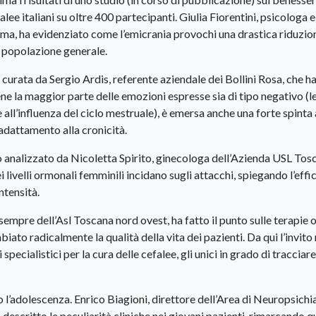
lee italiani su oltre 400 partecipanti. Giulia Fiorentini, psicologa e
oma, ha evidenziato come l’emicrania provochi una drastica riduzio
la popolazione generale.
 curata da Sergio Ardis, referente aziendale dei Bollini Rosa, che h
ene la maggior parte delle emozioni espresse sia di tipo negativo (l
all’influenza del ciclo mestruale), è emersa anche una forte spinta 
i adattamento alla cronicità.
to analizzato da Nicoletta Spirito, ginecologa dell’Azienda USL Tos
i livelli ormonali femminili incidano sugli attacchi, spiegando l’effi
ntensità.
sempre dell’Asl Toscana nord ovest, ha fatto il punto sulle terapie 
biato radicalmente la qualità della vita dei pazienti. Da qui l’invito 
i specialistici per la cura delle cefalee, gli unici in grado di tracciare
o l’adolescenza. Enrico Biagioni, direttore dell’Area di Neuropsichi
descritto le peculiarità cliniche nei giovani pazienti, rimarcando 