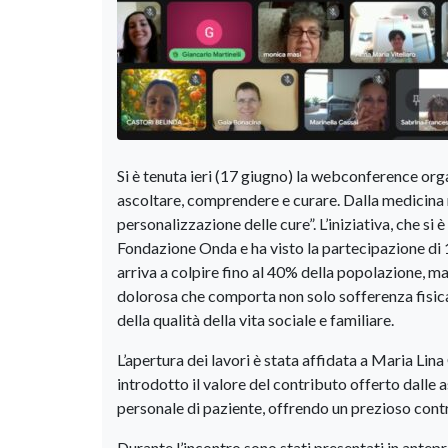
Si è tenuta ieri (17 giugno) la webconference or
ascoltare, comprendere e curare. Dalla medicina n
personalizzazione delle cure”. L’iniziativa, che s
Fondazione Onda e ha visto la partecipazione di 1
arriva a colpire fino al 40% della popolazione, 
dolorosa che comporta non solo sofferenza fisica,
della qualità della vita sociale e familiare.
​L’apertura dei lavori è stata affidata a Maria L
introdotto il valore del contributo offerto dalle
personale di paziente, offrendo un prezioso contr
​Durante l’incontro sono stati presentati in antepr