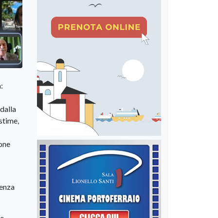
:
 dalla
stime,
ione
ienza
re