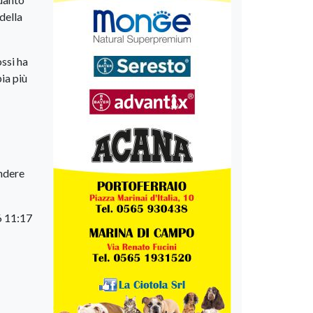
della
ssi ha
ia più
ondere
6 11:17