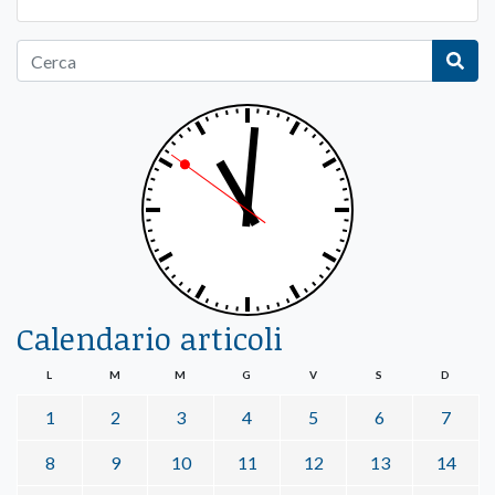
Calendario articoli
L
M
M
G
V
S
D
1
2
3
4
5
6
7
8
9
10
11
12
13
14