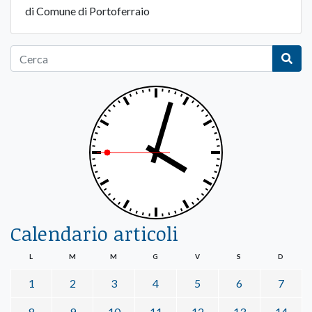
di Comune di Portoferraio
Calendario articoli
L
M
M
G
V
S
D
1
2
3
4
5
6
7
8
9
10
11
12
13
14