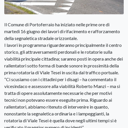
Il Comune di Portoferraio ha iniziato nelle prime ore di
martedì 16 giugno dei lavori di rifacimento e rafforzamento
della segnaletica stradale orizzontale.
I lavori in programma riguarderanno principalmente il centro
storico, gli attraversamenti perdonali e le rotatorie sulla
viabilità principale cittadina; saranno posti in opera anche dei
rallentatori sotto forma di bande sonore in prossimità della
prima rotatoria di Viale Tesei in uscita dal traffico portuale.
“Ci scusiamo con i cittadini per i disagi – ha commentato il
vicesindaco e assessore alla viabilità Roberto Manzi – ma si
tratta di opere assolutamente necessarie che per motivi
tecnici non potevano essere eseguite prima. Riguardo ai
rallentatori, abbiamo ritenuto di intervenire in quanto,
nonostante la segnaletica ordinaria e i lampeggianti, la
rotatoria di Viale Tesei è quella dove negli ultimi tempi si è
verificato il maggior numero di incidenti”.