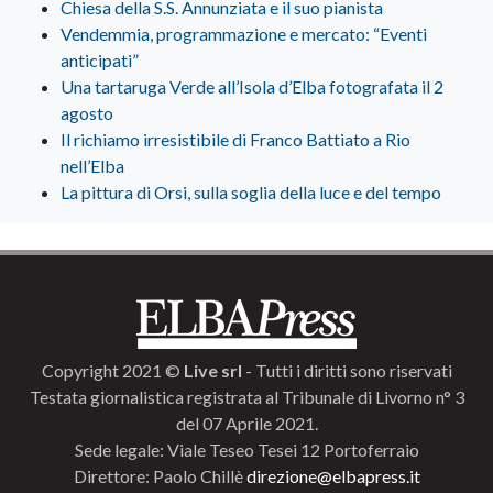
Chiesa della S.S. Annunziata e il suo pianista
Vendemmia, programmazione e mercato: “Eventi
anticipati”
Una tartaruga Verde all’Isola d’Elba fotografata il 2
agosto
Il richiamo irresistibile di Franco Battiato a Rio
nell’Elba
La pittura di Orsi, sulla soglia della luce e del tempo
Copyright 2021 ©
Live srl
- Tutti i diritti sono riservati
Testata giornalistica registrata al Tribunale di Livorno n° 3
del 07 Aprile 2021.
Sede legale: Viale Teseo Tesei 12 Portoferraio
Direttore: Paolo Chillè
direzione@elbapress.it