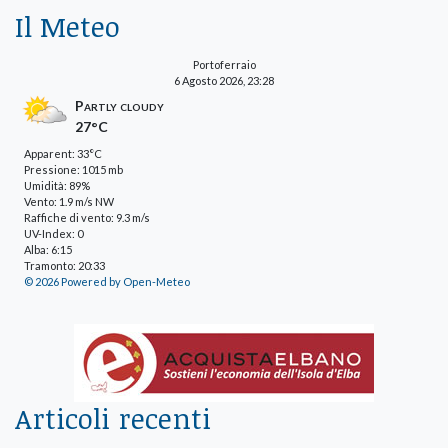
Il Meteo
Portoferraio
6 Agosto 2026, 23:28
Partly cloudy
27°C
Apparent: 33°C
Pressione: 1015 mb
Umidità: 89%
Vento: 1.9 m/s NW
Raffiche di vento: 9.3 m/s
UV-Index: 0
Alba: 6:15
Tramonto: 20:33
© 2026 Powered by Open-Meteo
Articoli recenti