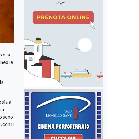
 e la
unedì e
la
 sia a
i a
to sono
 con il