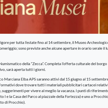
vigore per tutta l’estate fino al 14 settembre, il Museo Archeologico
pomeriggio; sono previste anche alcune aperture in orario serale il l
 Numismatico della “Zecca”. Completa l’offerta culturale del borgo 
o, sarà aperta tutti i giorni.
oco Marciana Elba APS saranno attivi dal 15 giugno al 15 settembre
formativi dove trovare tutti i materiali pubblicitari cartacei relativ
e, suggerimenti per vivere al meglio la vacanza. I punti di riferimen
 I e la Casa del Parco al piazzale della Fortezza) e uno a Procchio,
tto di Procchio).