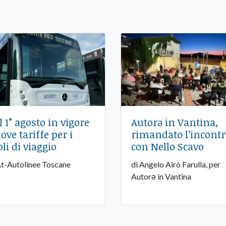
l 1° agosto in vigore
Autorə in Vantina,
ove tariffe per i
rimandato l’incont
oli di viaggio
con Nello Scavo
At-Autolinee Toscane
di Angelo Airò Farulla, per
Autorə in Vantina